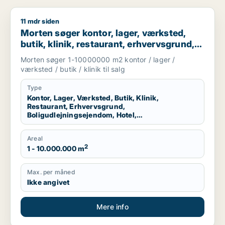
11 mdr siden
Morten søger kontor, lager, værksted, butik, klinik, restauran
Morten søger kontor, lager, værksted,
butik, klinik, restaurant, erhvervsgrund,
boligudlejningsejendom, hotel eller
Morten søger 1-10000000 m2 kontor / lager /
produktionslokaler til salg i Region
værksted / butik / klinik til salg
Nordjylland
Type
Kontor, Lager, Værksted, Butik, Klinik,
Restaurant, Erhvervsgrund,
Boligudlejningsejendom, Hotel,
Produktionslokaler
Areal
2
1 - 10.000.000 m
Max. per måned
Ikke angivet
Mere info