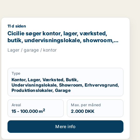
11 d siden
 garage til leje i Slangerup, Frederikssund eller Stenløse
kale, produktionslokaler eller garage til leje i Slangerup,
Cicilie søger kontor, lager, værksted, butik, undervisn
Cicilie søger kontor, lager, værksted,
butik, undervisningslokale, showroom,
erhvervsgrund, produktionslokaler eller
Lager / garage / kontor
garage til leje i Region Sjælland eller
Nordsjælland
Type
Kontor, Lager, Værksted, Butik,
Undervisningslokale, Showroom, Erhvervsgrund,
Produktionslokaler, Garage
Areal
Max. per måned
2
15 - 100.000 m
2.000 DKK
Mere info