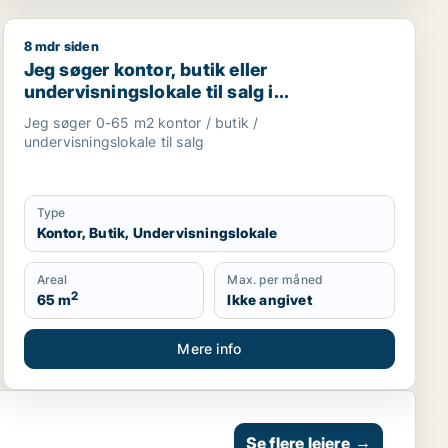
8 mdr siden
and, Roskilde eller Holbæk
taurant, erhvervsgrund, boligudlejningsejendom, hotel, prod
Jeg søger kontor, butik eller undervisningslokale til sa
Jeg søger kontor, butik eller
undervisningslokale til salg i
Storkøbenhavn, Nordsjælland eller Fyn
Jeg søger 0-65 m2 kontor / butik /
m.fl.
undervisningslokale til salg
Type
Kontor, Butik, Undervisningslokale
Areal
Max. per måned
2
65 m
Ikke angivet
Mere info
Se flere lejere
→