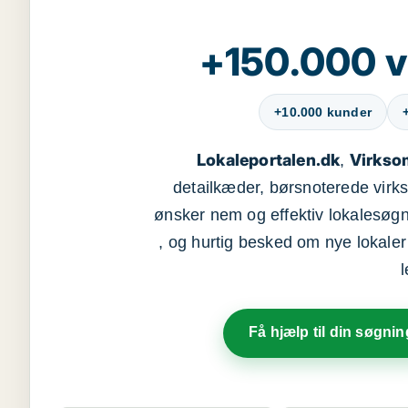
+150.000 v
+10.000 kunder
Lokaleportalen.dk
Virkso
,
detailkæder, børsnoterede vir
ønsker nem og effektiv lokalesøg
, og hurtig besked om nye lokaler t
Få hjælp til din søgnin