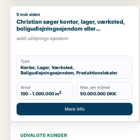
5 mdr siden
Christian søger kontor, lager, værksted, boligudlej
Christian søger kontor, lager, værksted,
boligudlejningsejendom eller
produktionslokaler til salg i Nordsjælland,
solid udlejnings ejendom
Roskilde eller Holbæk
Type
Kontor, Lager, Værksted,
Boligudlejningsejendom, Produktionslokaler
Areal
Max. per måned
2
100 - 1.000.000 m
50.000.000 DKK
Mere info
UDVALGTE KUNDER