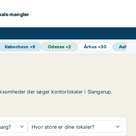
okale mangler
København
+
9
Odense
+
2
Århus
+
30
Aalborg
virksomheder der søger kontorlokaler i Slangerup.
 salg?
Hvor store er dine lokaler?