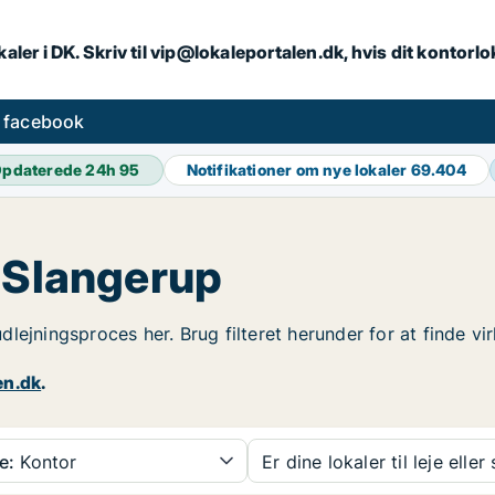
aler i DK. Skriv til vip@lokaleportalen.dk, hvis dit kontorl
å facebook
pdaterede 24h
95
Notifikationer om nye lokaler
69.404
i Slangerup
n udlejningsproces her. Brug filteret herunder for at finde 
en.dk
.
e:
Kontor
Er dine lokaler til leje eller