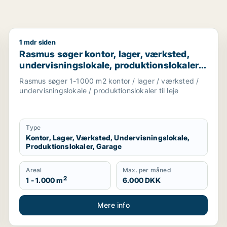
1 mdr siden
b, undervisningslokale, showroom, produktionslokaler eller
Rasmus søger kontor, lager, værksted, undervisningslo
Rasmus søger kontor, lager, værksted,
undervisningslokale, produktionslokaler
eller garage til leje i Slangerup,
Rasmus søger 1-1000 m2 kontor / lager / værksted /
Frederikssund eller Ølstykke m.fl.
undervisningslokale / produktionslokaler til leje
Type
Kontor, Lager, Værksted, Undervisningslokale,
Produktionslokaler, Garage
Areal
Max. per måned
2
1 - 1.000 m
6.000 DKK
Mere info