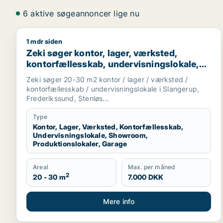
6 aktive søgeannoncer lige nu
1 mdr siden
Zeki søger kontor, lager, værksted, kontorfællesska
Zeki søger kontor, lager, værksted,
kontorfællesskab, undervisningslokale,
showroom, produktionslokaler eller
Zeki søger 20-30 m2 kontor / lager / værksted /
garage til leje i Slangerup, Frederikssund
kontorfællesskab / undervisningslokale i Slangerup,
eller Stenløse m.fl.
Frederikssund, Stenløs...
Type
Kontor, Lager, Værksted, Kontorfællesskab,
Undervisningslokale, Showroom,
Produktionslokaler, Garage
Areal
Max. per måned
2
20 - 30 m
7.000 DKK
Mere info