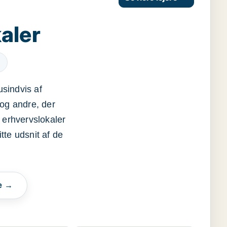
aler
usindvis af
og andre, der
 erhvervslokaler
itte udsnit af de
e →