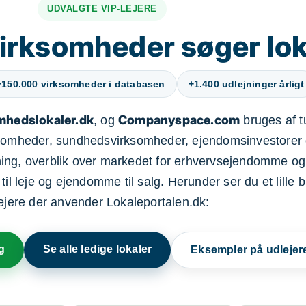
UDVALGTE VIP-LEJERE
irksomheder søger lok
+150.000 virksomheder i databasen
+1.400 udlejninger årligt
mhedslokaler.dk
Companyspace.com
, og
bruges af t
ksomheder, sundhedsvirksomheder, ejendomsinvestorer 
ning, overblik over markedet for erhvervsejendomme og
il leje og ejendomme til salg. Herunder ser du et lille b
lejere der anvender Lokaleportalen.dk:
g
Se alle ledige lokaler
Eksempler på udlejer