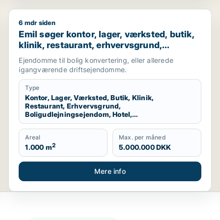
6 mdr siden
ningsejendom eller produktionslokaler til salg i Nordsjæll
Emil søger kontor, lager, værksted, butik, klinik, res
Emil søger kontor, lager, værksted, butik,
klinik, restaurant, erhvervsgrund,
boligudlejningsejendom, hotel,
Ejendomme til bolig konvertering, eller allerede
produktionslokaler eller garage til salg i
igangværende driftsejendomme.
Nordsjælland
Type
Kontor, Lager, Værksted, Butik, Klinik,
Restaurant, Erhvervsgrund,
Boligudlejningsejendom, Hotel,
Produktionslokaler, Garage
Areal
Max. per måned
2
1.000 m
5.000.000 DKK
Mere info