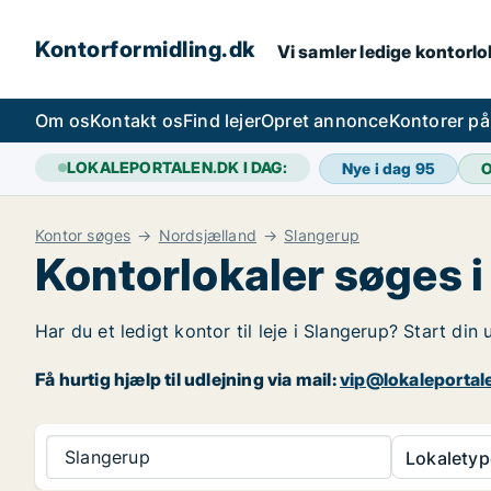
Kontorformidling.dk
Vi samler ledige kontorlok
Om os
Kontakt os
Find lejer
Opret annonce
Kontorer p
LOKALEPORTALEN.DK I DAG:
Nye i dag
95
O
Kontor søges
Nordsjælland
Slangerup
Kontorlokaler søges 
Har du et ledigt kontor til leje i Slangerup? Start di
Få hurtig hjælp til udlejning via mail:
vip@lokaleportal
Slangerup
Lokaletyp