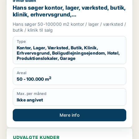
9 mdr siden
Hans søger kontor, lager, værksted, butik, klinik, erhvervsgr
Hans søger kontor, lager, værksted, butik,
klinik, erhvervsgrund,
boligudlejningsejendom, hotel,
Hans søger 50-100000 m2 kontor / lager / værksted /
produktionslokaler eller garage til salg i
butik / klinik til salg
Region Sjælland
Type
Kontor, Lager, Værksted, Butik, Klinik,
Erhvervsgrund, Boligudlejningsejendom, Hotel,
Produktionslokaler, Garage
Areal
2
50 - 100.000 m
Max. per måned
Ikke angivet
Mere info
UDVALGTE KUNDER