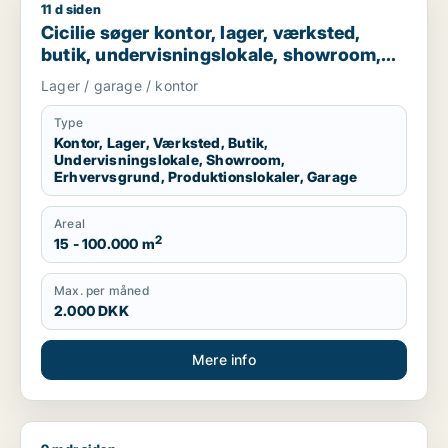
11 d siden
Cicilie søger kontor, lager, værksted, butik, undervisningslo
Cicilie søger kontor, lager, værksted,
butik, undervisningslokale, showroom,
erhvervsgrund, produktionslokaler eller
Lager / garage / kontor
garage til leje i Region Sjælland eller
Nordsjælland
Type
Kontor, Lager, Værksted, Butik,
Undervisningslokale, Showroom,
Erhvervsgrund, Produktionslokaler, Garage
Areal
2
15 - 100.000 m
Max. per måned
2.000 DKK
Mere info