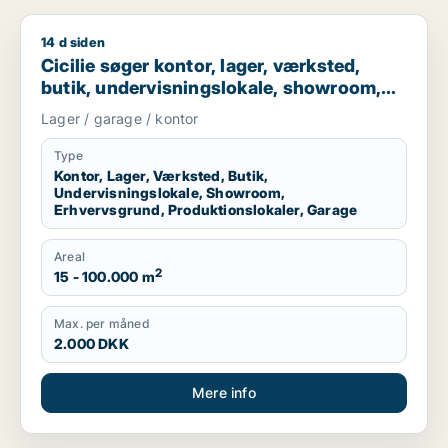
14 d siden
Cicilie søger kontor, lager, værksted, butik, undervisningslo
Cicilie søger kontor, lager, værksted,
butik, undervisningslokale, showroom,
erhvervsgrund, produktionslokaler eller
Lager / garage / kontor
garage til leje i Region Sjælland eller
Nordsjælland
Type
Kontor, Lager, Værksted, Butik,
Undervisningslokale, Showroom,
Erhvervsgrund, Produktionslokaler, Garage
Areal
2
15 - 100.000 m
Max. per måned
2.000 DKK
Mere info