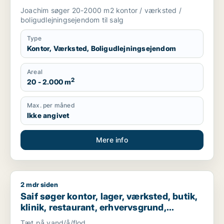
Storkøbenhavn
Joachim søger 20-2000 m2 kontor / værksted /
boligudlejningsejendom til salg
Type
Kontor, Værksted, Boligudlejningsejendom
Areal
2
20 - 2.000 m
Max. per måned
Ikke angivet
Mere info
2 mdr siden
Saif søger kontor, lager, værksted, butik, klinik, restaurant
Saif søger kontor, lager, værksted, butik,
klinik, restaurant, erhvervsgrund,
boligudlejningsejendom, hotel,
Tæt på vand/å/flod.