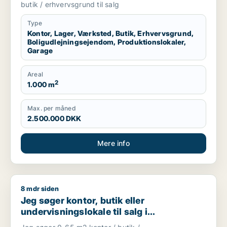
produktionslokaler eller garage til salg i
butik / erhvervsgrund til salg
Storkøbenhavn
Type
Kontor, Lager, Værksted, Butik, Erhvervsgrund,
Boligudlejningsejendom, Produktionslokaler,
Garage
Areal
2
1.000 m
Max. per måned
2.500.000 DKK
Mere info
8 mdr siden
Jeg søger kontor, butik eller undervisningslokale til salg i S
Jeg søger kontor, butik eller
undervisningslokale til salg i
Storkøbenhavn, Nordsjælland eller Fyn