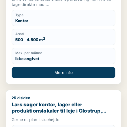
tage direkte med ...
Type
Kontor
Areal
2
500 - 4.500 m
Max. per måned
Ikke angivet
Mere info
25 d siden
Lars søger kontor, lager eller produktionslokaler til leje i Glo
Lars søger kontor, lager eller
produktionslokaler til leje i Glostrup,
Rødovre eller Albertslund m.fl.
Gerne et plan i stuehøjde