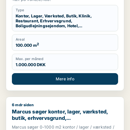
produktionslokaler eller garage til salg i
Storkøbenhavn
Type
Kontor, Lager, Værksted, Butik, Klinik,
Restaurant, Erhvervsgrund,
Boligudlejningsejendom, Hotel,
Produktionslokaler, Garage
Areal
2
100.000 m
Max. per måned
1.000.000 DKK
Mere info
6 mdr siden
Marcus søger kontor, lager, værksted, butik, erhvervsgrund, 
Marcus søger kontor, lager, værksted,
butik, erhvervsgrund,
boligudlejningsejendom,
Marcus søger 0-1000 m2 kontor / lager / værksted /