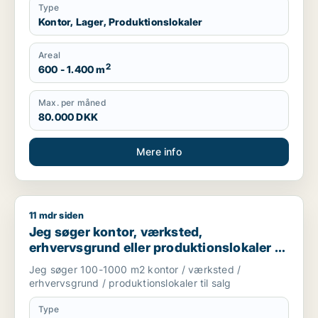
Type
Kontor, Lager, Produktionslokaler
Areal
2
600 - 1.400 m
Max. per måned
80.000 DKK
Mere info
11 mdr siden
Jeg søger kontor, værksted, erhvervsgrund eller produktionsl
Jeg søger kontor, værksted,
erhvervsgrund eller produktionslokaler til
salg i Storkøbenhavn
Jeg søger 100-1000 m2 kontor / værksted /
erhvervsgrund / produktionslokaler til salg
Type