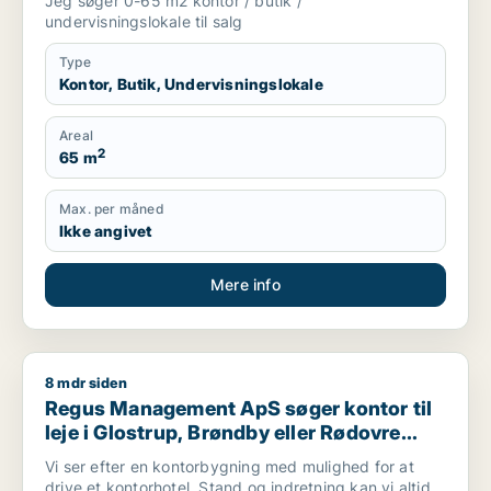
Jeg søger 0-65 m2 kontor / butik /
m.fl.
undervisningslokale til salg
Type
Kontor, Butik, Undervisningslokale
Areal
2
65 m
Max. per måned
Ikke angivet
Mere info
8 mdr siden
Regus Management ApS søger kontor til leje i Glostrup, Brøn
Regus Management ApS søger kontor til
leje i Glostrup, Brøndby eller Rødovre
m.fl.
Vi ser efter en kontorbygning med mulighed for at
drive et kontorhotel. Stand og indretning kan vi altid