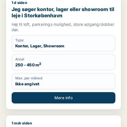
1 d siden
Jeg søger kontor, lager eller showroom til leje i Storkøbenha
Jeg søger kontor, lager eller showroom til
leje i Storkøbenhavn
Høj til loft, parkerings mulighed, store adgang/dobbel
dør.
Type
Kontor, Lager, Showroom
Areal
2
250 - 450 m
Max. per måned
Ikke angivet
Mere info
1 mdr siden
Sonia søger kontor, værksted, klinik eller produktionslokaler ti