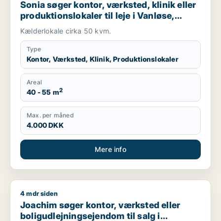
Sonia søger kontor, værksted, klinik eller
produktionslokaler til leje i Vanløse,
Herlev eller Ballerup m.fl.
Kælderlokale cirka 50 kvm.
Type
Kontor, Værksted, Klinik, Produktionslokaler
Areal
2
40 - 55 m
Max. per måned
4.000 DKK
Mere info
4 mdr siden
Joachim søger kontor, værksted eller boligudlejningsejendom
Joachim søger kontor, værksted eller
boligudlejningsejendom til salg i