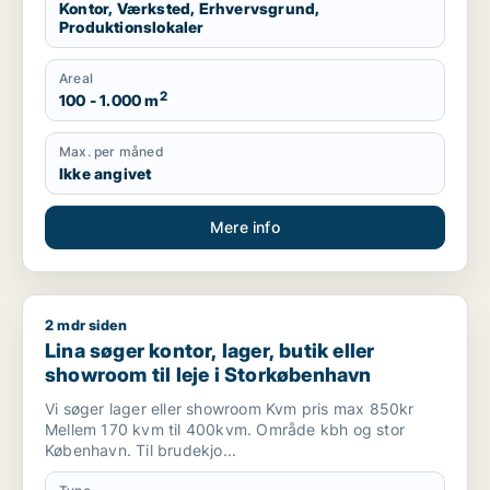
Kontor, Værksted, Erhvervsgrund,
Produktionslokaler
Areal
2
100 - 1.000 m
Max. per måned
Ikke angivet
Mere info
2 mdr siden
Lina søger kontor, lager, butik eller showroom til leje i Stor
Lina søger kontor, lager, butik eller
showroom til leje i Storkøbenhavn
Vi søger lager eller showroom Kvm pris max 850kr
Mellem 170 kvm til 400kvm. Område kbh og stor
København. Til brudekjo...