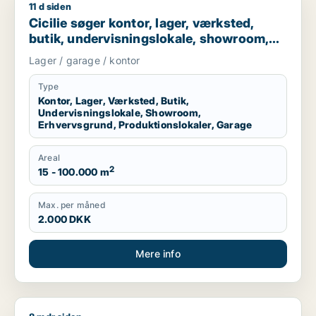
11 d siden
Cicilie søger kontor, lager, værksted, butik, undervisningslo
Cicilie søger kontor, lager, værksted,
butik, undervisningslokale, showroom,
erhvervsgrund, produktionslokaler eller
Lager / garage / kontor
garage til leje i Region Sjælland eller
Nordsjælland
Type
Kontor, Lager, Værksted, Butik,
Undervisningslokale, Showroom,
Erhvervsgrund, Produktionslokaler, Garage
Areal
2
15 - 100.000 m
Max. per måned
2.000 DKK
Mere info