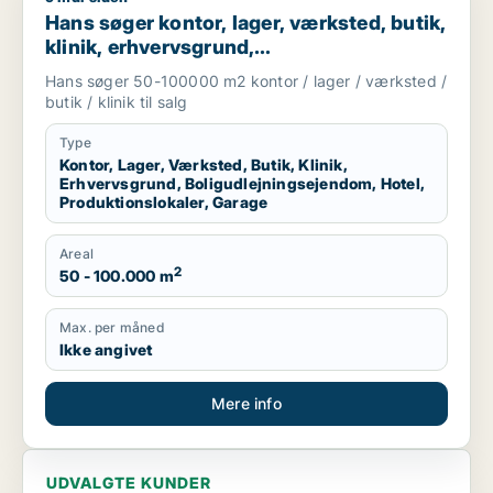
Hans søger kontor, lager, værksted, butik,
klinik, erhvervsgrund,
boligudlejningsejendom, hotel,
Hans søger 50-100000 m2 kontor / lager / værksted /
produktionslokaler eller garage til salg i
butik / klinik til salg
Region Sjælland
Type
Kontor, Lager, Værksted, Butik, Klinik,
Erhvervsgrund, Boligudlejningsejendom, Hotel,
Produktionslokaler, Garage
Areal
2
50 - 100.000 m
Max. per måned
Ikke angivet
Mere info
UDVALGTE KUNDER