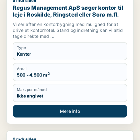
8 mdr siden
Regus Management ApS søger kontor til leje i Roskilde, Rings
Regus Management ApS søger kontor til
leje i Roskilde, Ringsted eller Sorø m.fl.
Vi ser efter en kontorbygning med mulighed for at
drive et kontorhotel. Stand og indretning kan vi altid
tage direkte med ...
Type
Kontor
Areal
2
500 - 4.500 m
Max. per måned
Ikke angivet
Mere info
9 mdr siden
Hans søger kontor, lager, værksted, butik, klinik, erhvervsgr