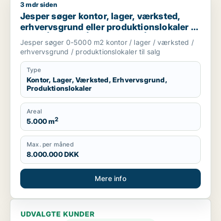
3 mdr siden
Jesper søger kontor, lager, værksted, erhvervsgrund eller prod
Jesper søger kontor, lager, værksted,
erhvervsgrund eller produktionslokaler til
salg i Århus C, Århus N eller Århus V m.fl.
Jesper søger 0-5000 m2 kontor / lager / værksted /
erhvervsgrund / produktionslokaler til salg
Type
Kontor, Lager, Værksted, Erhvervsgrund,
Produktionslokaler
Areal
2
5.000 m
Max. per måned
8.000.000 DKK
Mere info
UDVALGTE KUNDER