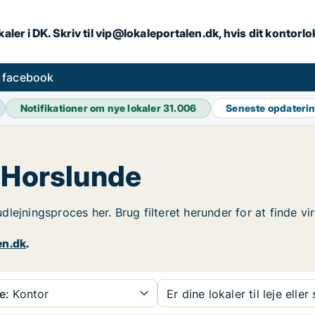
aler i DK. Skriv til vip@lokaleportalen.dk, hvis dit kontorl
å facebook
Notifikationer om nye lokaler
31.006
Seneste opdateri
i Horslunde
n udlejningsproces her. Brug filteret herunder for at finde
en.dk
.
e:
Kontor
Er dine lokaler til leje eller