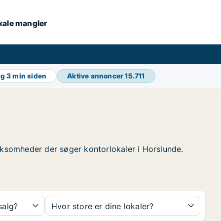
okale mangler
ng
3 min siden
Aktive annoncer
15.711
 virksomheder der søger kontorlokaler i Horslunde.
 salg?
Hvor store er dine lokaler?