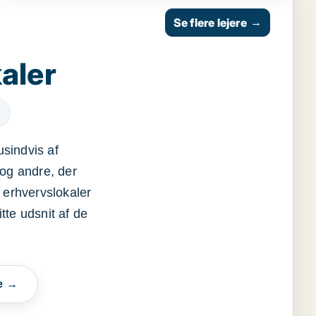
Se flere lejere
→
aler
usindvis af
og andre, der
 erhvervslokaler
itte udsnit af de
e →