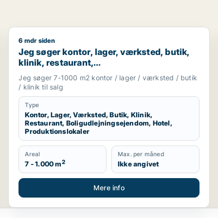
6 mdr siden
visningslokale, showroom, erhvervsgrund, produktionslokale
Jeg søger kontor, lager, værksted, butik, klinik, res
Jeg søger kontor, lager, værksted, butik,
klinik, restaurant,
boligudlejningsejendom, hotel eller
Jeg søger 7-1000 m2 kontor / lager / værksted / butik
produktionslokaler til salg i Vordingborg,
/ klinik til salg
Guldborgsund eller Lolland
Type
Kontor, Lager, Værksted, Butik, Klinik,
Restaurant, Boligudlejningsejendom, Hotel,
Produktionslokaler
Areal
Max. per måned
2
7 - 1.000 m
Ikke angivet
Mere info