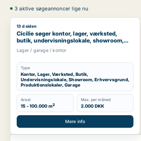
3 aktive søgeannoncer lige nu
13 d siden
Cicilie søger kontor, lager, værksted, butik, under
Cicilie søger kontor, lager, værksted,
butik, undervisningslokale, showroom,
erhvervsgrund, produktionslokaler eller
Lager / garage / kontor
garage til leje i Region Sjælland eller
Nordsjælland
Type
Kontor, Lager, Værksted, Butik,
Undervisningslokale, Showroom, Erhvervsgrund,
Produktionslokaler, Garage
Areal
Max. per måned
2
15 - 100.000 m
2.000 DKK
Mere info