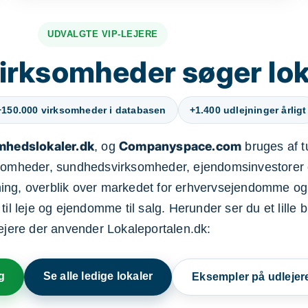
UDVALGTE VIP-LEJERE
irksomheder søger lok
+150.000 virksomheder i databasen
+1.400 udlejninger årligt
mhedslokaler.dk
Companyspace.com
, og
bruges af t
ksomheder, sundhedsvirksomheder, ejendomsinvestorer 
ning, overblik over markedet for erhvervsejendomme og
il leje og ejendomme til salg. Herunder ser du et lille b
lejere der anvender Lokaleportalen.dk:
g
Se alle ledige lokaler
Eksempler på udlejer