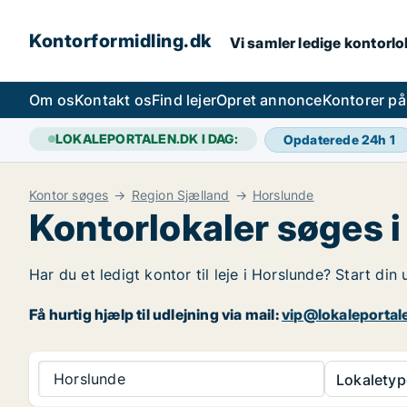
Kontorformidling.dk
Vi samler ledige kontorlok
Om os
Kontakt os
Find lejer
Opret annonce
Kontorer p
LOKALEPORTALEN.DK I DAG:
Opdaterede 24h
1
Kontor søges
Region Sjælland
Horslunde
Kontorlokaler søges 
Har du et ledigt kontor til leje i Horslunde? Start di
Få hurtig hjælp til udlejning via mail:
vip@lokaleportal
Horslunde
Lokaletyp