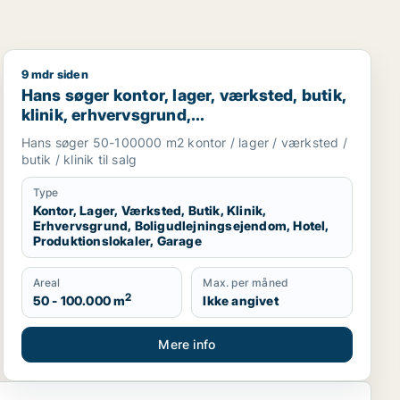
9 mdr siden
r eller garage til leje i Region Sjælland eller Nordsjællan
taurant, boligudlejningsejendom, hotel eller produktionsloka
Hans søger kontor, lager, værksted, butik, klinik, erhv
Hans søger kontor, lager, værksted, butik,
klinik, erhvervsgrund,
boligudlejningsejendom, hotel,
Hans søger 50-100000 m2 kontor / lager / værksted /
produktionslokaler eller garage til salg i
butik / klinik til salg
Region Sjælland
Type
Kontor, Lager, Værksted, Butik, Klinik,
Erhvervsgrund, Boligudlejningsejendom, Hotel,
Produktionslokaler, Garage
Areal
Max. per måned
2
50 - 100.000 m
Ikke angivet
Mere info