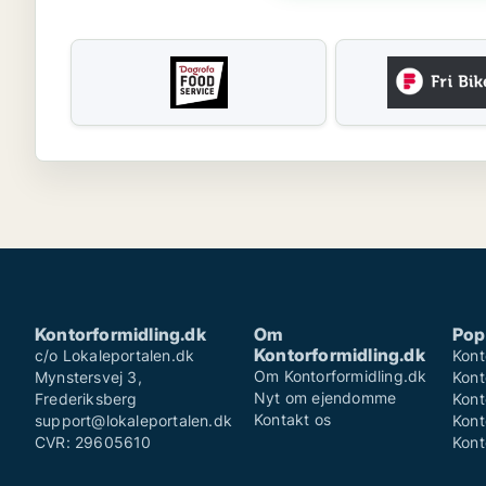
Kontorformidling.dk
Om
Pop
Kontorformidling.dk
c/o Lokaleportalen.dk
Kont
Om Kontorformidling.dk
Mynstersvej 3,
Kont
Nyt om ejendomme
Frederiksberg
Kont
Kontakt os
support@lokaleportalen.dk
Kont
CVR: 29605610
Kont