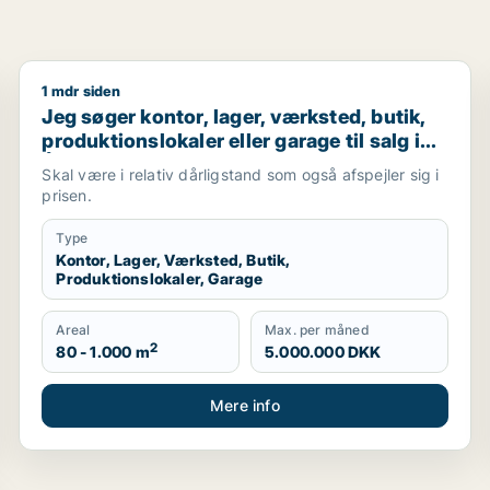
1 mdr siden
e i Århus C, Århus V eller Åbyhøj m.fl.
Jeg søger kontor, lager, værksted, butik, produktionsl
Jeg søger kontor, lager, værksted, butik,
produktionslokaler eller garage til salg i
Århus
Skal være i relativ dårligstand som også afspejler sig i
prisen.
Type
Kontor, Lager, Værksted, Butik,
Produktionslokaler, Garage
Areal
Max. per måned
2
80 - 1.000 m
5.000.000 DKK
Mere info