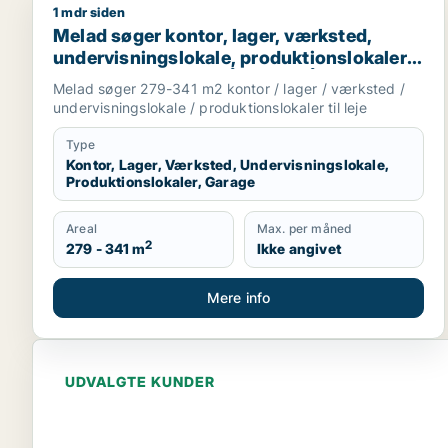
1 mdr siden
Melad søger kontor, lager, værksted, undervisningslo
Melad søger kontor, lager, værksted,
undervisningslokale, produktionslokaler
eller garage til leje i Århus N, Århus V eller
Melad søger 279-341 m2 kontor / lager / værksted /
Brabrand m.fl.
undervisningslokale / produktionslokaler til leje
Type
Kontor, Lager, Værksted, Undervisningslokale,
Produktionslokaler, Garage
Areal
Max. per måned
2
279 - 341 m
Ikke angivet
Mere info
UDVALGTE KUNDER