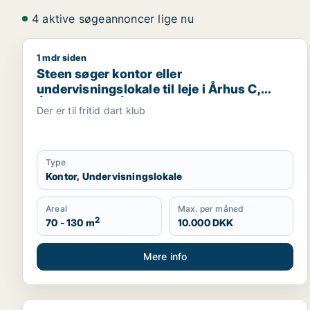
4 aktive søgeannoncer lige nu
1 mdr siden
Steen søger kontor eller undervisningslokale til lej
Steen søger kontor eller
undervisningslokale til leje i Århus C,
Århus V eller Åbyhøj m.fl.
Der er til fritid dart klub
Type
Kontor, Undervisningslokale
Areal
Max. per måned
2
70 - 130 m
10.000 DKK
Mere info