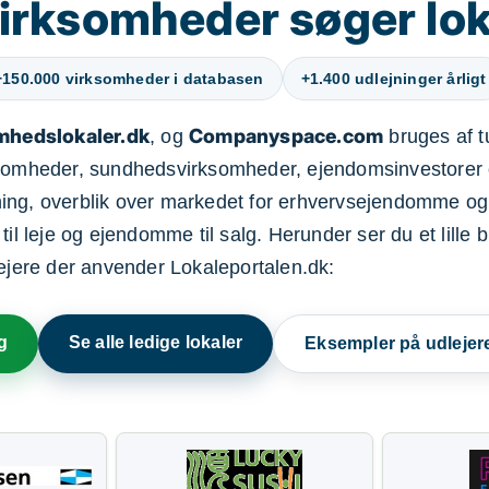
irksomheder søger lok
+150.000 virksomheder i databasen
+1.400 udlejninger årligt
mhedslokaler.dk
Companyspace.com
, og
bruges af t
ksomheder, sundhedsvirksomheder, ejendomsinvestorer 
ning, overblik over markedet for erhvervsejendomme og
il leje og ejendomme til salg. Herunder ser du et lille b
lejere der anvender Lokaleportalen.dk:
g
Se alle ledige lokaler
Eksempler på udlejer