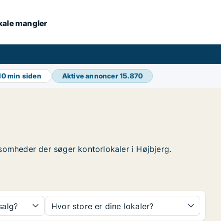
okale mangler
10 min siden
Aktive annoncer
15.870
irksomheder der søger kontorlokaler i Højbjerg.
 salg?
Hvor store er dine lokaler?