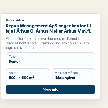
8 mdr siden
okaler eller garage til salg i Århus
Regus Management ApS søger kontor til leje i Århus C, 
Regus Management ApS søger kontor til
leje i Århus C, Århus N eller Århus V m.fl.
Vi ser efter en kontorbygning med mulighed for at
drive et kontorhotel. Stand og indretning kan vi altid
tage direkte med ...
Type
Kontor
Areal
Max. per måned
2
500 - 4.500 m
Ikke angivet
Mere info