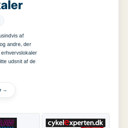
aler
usindvis af
og andre, der
 erhvervslokaler
itte udsnit af de
e →