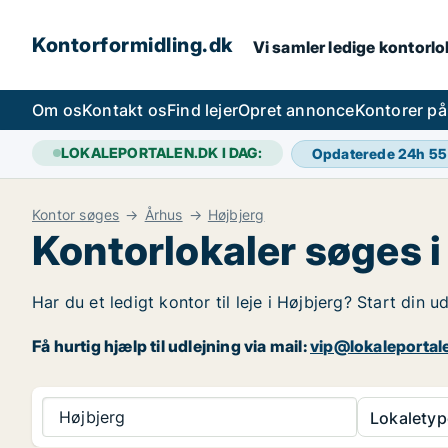
Kontorformidling.dk
Vi samler ledige kontorlok
Om os
Kontakt os
Find lejer
Opret annonce
Kontorer p
LOKALEPORTALEN.DK I DAG:
Opdaterede 24h
55
Kontor søges
Århus
Højbjerg
Kontorlokaler søges i
Har du et ledigt kontor til leje i Højbjerg? Start din 
Få hurtig hjælp til udlejning via mail:
vip@lokaleportal
Højbjerg
Lokaletyp