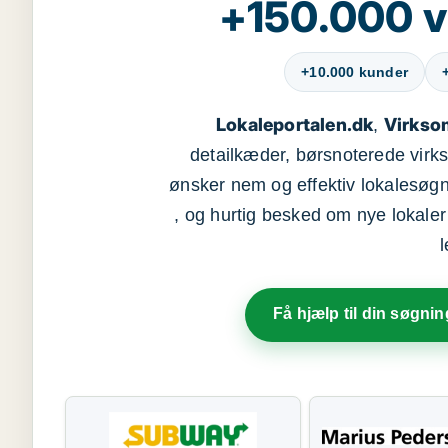
+150.000 v
+10.000 kunder
Lokaleportalen.dk
Virkso
,
detailkæder, børsnoterede vir
ønsker nem og effektiv lokalesøg
, og hurtig besked om nye lokaler t
Få hjælp til din søgnin