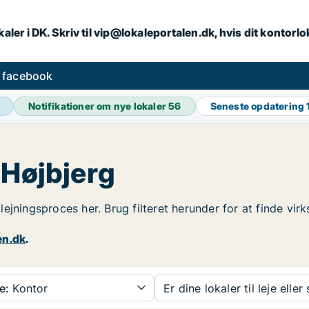
aler i DK. Skriv til vip@lokaleportalen.dk, hvis dit kontorl
å facebook
Notifikationer om nye lokaler
56
Seneste opdatering
 Højbjerg
udlejningsproces her. Brug filteret herunder for at finde v
en.dk
.
e:
Kontor
Er dine lokaler til leje eller