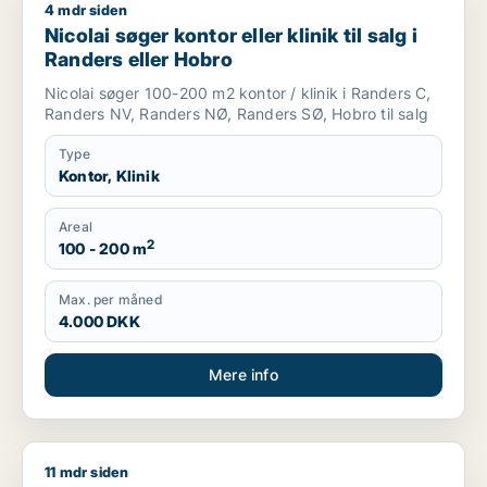
4 mdr siden
Nicolai søger kontor eller klinik til salg i Randers eller Hobro
Nicolai søger kontor eller klinik til salg i
Randers eller Hobro
Nicolai søger 100-200 m2 kontor / klinik i Randers C,
Randers NV, Randers NØ, Randers SØ, Hobro til salg
Type
Kontor, Klinik
Areal
2
100 - 200 m
Max. per måned
4.000 DKK
Mere info
11 mdr siden
Morten søger kontor, lager, værksted, butik, klinik, restauran