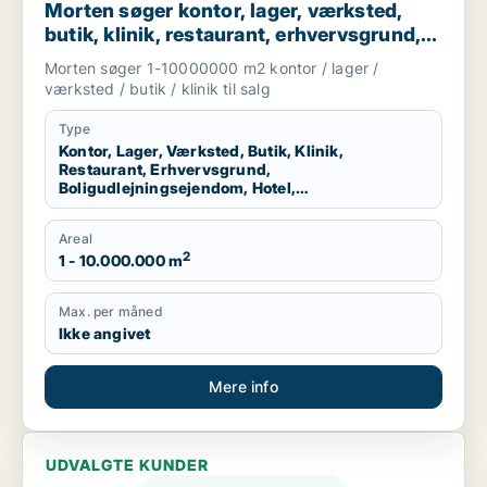
Morten søger kontor, lager, værksted,
butik, klinik, restaurant, erhvervsgrund,
boligudlejningsejendom, hotel eller
Morten søger 1-10000000 m2 kontor / lager /
produktionslokaler til salg i Region
værksted / butik / klinik til salg
Nordjylland
Type
Kontor, Lager, Værksted, Butik, Klinik,
Restaurant, Erhvervsgrund,
Boligudlejningsejendom, Hotel,
Produktionslokaler
Areal
2
1 - 10.000.000 m
Max. per måned
Ikke angivet
Mere info
UDVALGTE KUNDER