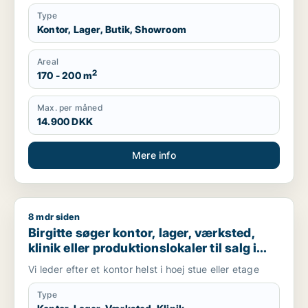
Type
Kontor, Lager, Butik, Showroom
Areal
2
170 - 200 m
Max. per måned
14.900 DKK
Mere info
8 mdr siden
Birgitte søger kontor, lager, værksted, klinik eller produktion
Birgitte søger kontor, lager, værksted,
klinik eller produktionslokaler til salg i
København K, Vesterbro eller
Vi leder efter et kontor helst i hoej stue eller etage
Frederiksberg m.fl.
Type