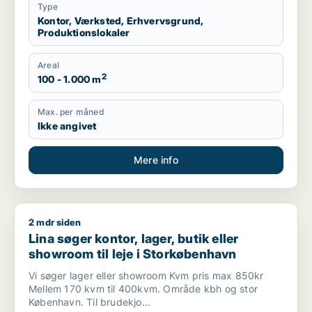
Type
Kontor, Værksted, Erhvervsgrund,
Produktionslokaler
Areal
2
100 - 1.000 m
Max. per måned
Ikke angivet
Mere info
2 mdr siden
Lina søger kontor, lager, butik eller showroom til leje i Stor
Lina søger kontor, lager, butik eller
showroom til leje i Storkøbenhavn
Vi søger lager eller showroom Kvm pris max 850kr
Mellem 170 kvm til 400kvm. Område kbh og stor
København. Til brudekjo...