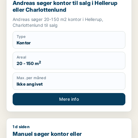
Andreas søger kontor til salg i Hellerup
eller Charlottenlund
Andreas søger 20-150 m2 kontor i Hellerup,
Charlottenlund til salg
Type
Kontor
Areal
2
20 - 150 m
Max. per måned
Ikke angivet
Mere info
1 d siden
Manuel søger kontor eller undervisningslokale til leje i Køben
Manuel søger kontor eller