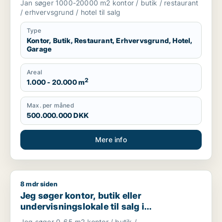
Jan søger 1000-20000 m2 kontor / butik / restaurant
Gentofte
/ erhvervsgrund / hotel til salg
Type
Kontor, Butik, Restaurant, Erhvervsgrund, Hotel,
Garage
Areal
2
1.000 - 20.000 m
Max. per måned
500.000.000 DKK
Mere info
8 mdr siden
Jeg søger kontor, butik eller undervisningslokale til salg i S
Jeg søger kontor, butik eller
undervisningslokale til salg i
Storkøbenhavn, Nordsjælland eller Fyn
Jeg søger 0-65 m2 kontor / butik /