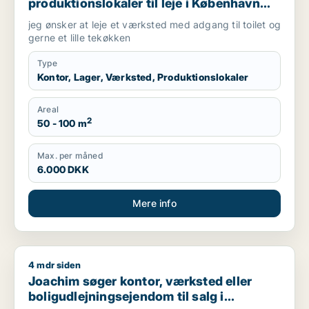
produktionslokaler til leje i København
NV, Brønshøj eller Herlev m.fl.
jeg ønsker at leje et værksted med adgang til toilet og
gerne et lille tekøkken
Type
Kontor, Lager, Værksted, Produktionslokaler
Areal
2
50 - 100 m
Max. per måned
6.000 DKK
Mere info
4 mdr siden
Joachim søger kontor, værksted eller boligudlejningsejendom
Joachim søger kontor, værksted eller
boligudlejningsejendom til salg i