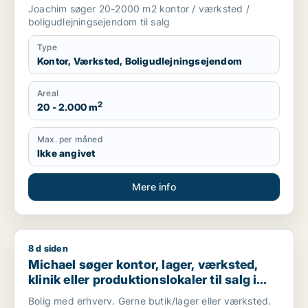
Storkøbenhavn
Joachim søger 20-2000 m2 kontor / værksted /
boligudlejningsejendom til salg
Type
Kontor, Værksted, Boligudlejningsejendom
Areal
2
20 - 2.000 m
Max. per måned
Ikke angivet
Mere info
8 d siden
Michael søger kontor, lager, værksted, klinik eller produktio
Michael søger kontor, lager, værksted,
klinik eller produktionslokaler til salg i
København, Kongens Lyngby eller
Bolig med erhverv. Gerne butik/lager eller værksted.