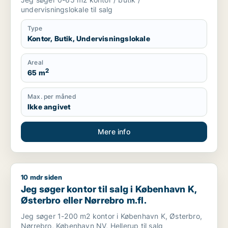
m.fl.
undervisningslokale til salg
Type
Kontor, Butik, Undervisningslokale
Areal
2
65 m
Max. per måned
Ikke angivet
Mere info
10 mdr siden
Jeg søger kontor til salg i København K, Østerbro eller Nørre
Jeg søger kontor til salg i København K,
Østerbro eller Nørrebro m.fl.
Jeg søger 1-200 m2 kontor i København K, Østerbro,
Nørrebro, København NV, Hellerup til salg