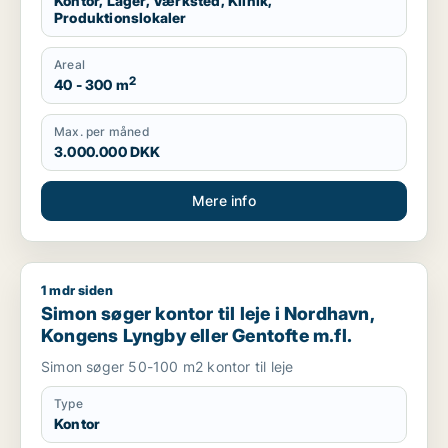
Kontor, Lager, Værksted, Klinik,
Produktionslokaler
Areal
2
40 - 300 m
Max. per måned
3.000.000 DKK
Mere info
1 mdr siden
Simon søger kontor til leje i Nordhavn, Kongens Lyngby eller 
Simon søger kontor til leje i Nordhavn,
Kongens Lyngby eller Gentofte m.fl.
Simon søger 50-100 m2 kontor til leje
Type
Kontor