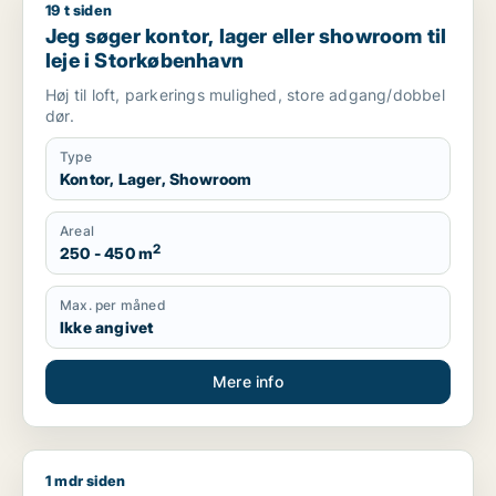
19 t siden
Jeg søger kontor, lager eller showroom til leje i Storkøbenha
Jeg søger kontor, lager eller showroom til
leje i Storkøbenhavn
Høj til loft, parkerings mulighed, store adgang/dobbel
dør.
Type
Kontor, Lager, Showroom
Areal
2
250 - 450 m
Max. per måned
Ikke angivet
Mere info
1 mdr siden
Andreas søger kontor til salg i Hellerup eller Charlottenlund