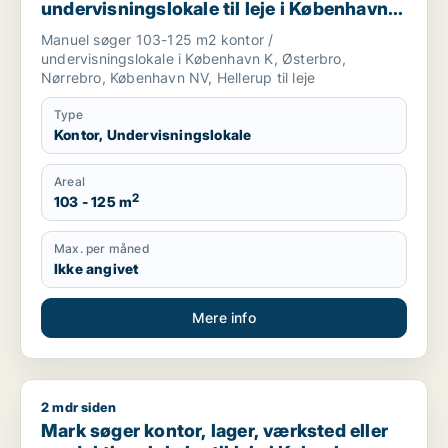
undervisningslokale til leje i København
K, Østerbro eller Nørrebro m.fl.
Manuel søger 103-125 m2 kontor /
undervisningslokale i København K, Østerbro,
Nørrebro, København NV, Hellerup til leje
Type
Kontor, Undervisningslokale
Areal
2
103 - 125 m
Max. per måned
Ikke angivet
Mere info
2 mdr siden
Mark søger kontor, lager, værksted eller produktionslokaler ti
Mark søger kontor, lager, værksted eller