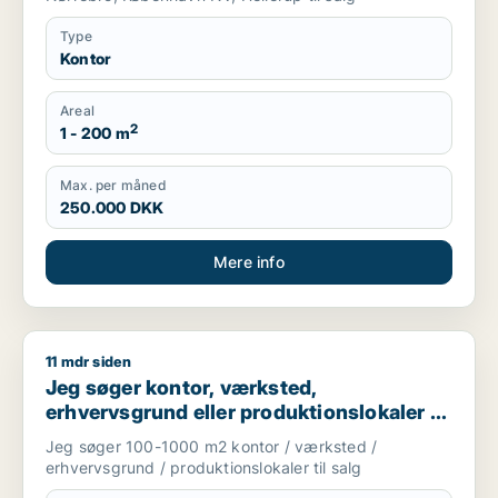
Type
Kontor
Areal
2
1 - 200 m
Max. per måned
250.000 DKK
Mere info
11 mdr siden
Jeg søger kontor, værksted, erhvervsgrund eller produktionsl
Jeg søger kontor, værksted,
erhvervsgrund eller produktionslokaler til
salg i Storkøbenhavn
Jeg søger 100-1000 m2 kontor / værksted /
erhvervsgrund / produktionslokaler til salg