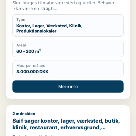
Gentofte m.fl.
Skal bruges til møbelværksted og atelier. Behøver
ikke være en strøgb...
Type
Kontor, Lager, Værksted, Klinik,
Produktionslokaler
Areal
2
60 - 200 m
Max. per måned
3.000.000 DKK
Mere info
2 mdr siden
Saif søger kontor, lager, værksted, butik, klinik, restaurant
Saif søger kontor, lager, værksted, butik,
klinik, restaurant, erhvervsgrund,
boligudlejningsejendom, hotel,