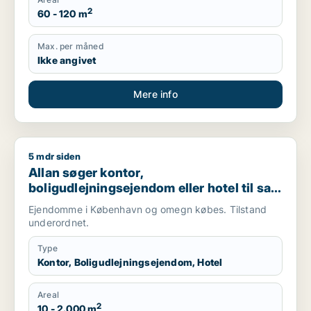
2
60 - 120 m
Max. per måned
Ikke angivet
Mere info
5 mdr siden
Allan søger kontor, boligudlejningsejendom eller hotel til sal
Allan søger kontor,
boligudlejningsejendom eller hotel til salg
i København K, Vesterbro eller
Ejendomme i København og omegn købes. Tilstand
Frederiksberg m.fl.
underordnet.
Type
Kontor, Boligudlejningsejendom, Hotel
Areal
2
10 - 2.000 m