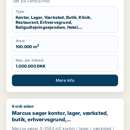
Tæt på vand/å/flod.
produktionslokaler eller garage til salg i
Storkøbenhavn
Type
Kontor, Lager, Værksted, Butik, Klinik,
Restaurant, Erhvervsgrund,
Boligudlejningsejendom, Hotel,
Produktionslokaler, Garage
Areal
2
100.000 m
Max. per måned
1.000.000 DKK
Mere info
6 mdr siden
Marcus søger kontor, lager, værksted, butik, erhvervsgrund, 
Marcus søger kontor, lager, værksted,
butik, erhvervsgrund,
boligudlejningsejendom,
Marcus søger 0-1000 m2 kontor / lager / værksted /