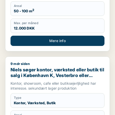
Areal
2
50 - 100 m
Max. per måned
12.000 DKK
Mere info
9 mdr siden
Niels søger kontor, værksted eller butik til salg i København 
Niels søger kontor, værksted eller butik til
salg i København K, Vesterbro eller
Frederiksberg m.fl.
Kontor, showroom, cafe eller butiksejerljlighed har
interesse. sekundært lager produktion
Type
Kontor, Værksted, Butik
Areal