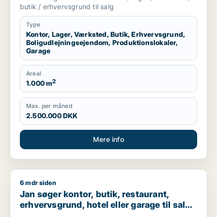
produktionslokaler eller garage til salg i
butik / erhvervsgrund til salg
Storkøbenhavn
Type
Kontor, Lager, Værksted, Butik, Erhvervsgrund,
Boligudlejningsejendom, Produktionslokaler,
Garage
Areal
2
1.000 m
Max. per måned
2.500.000 DKK
Mere info
6 mdr siden
Jan søger kontor, butik, restaurant, erhvervsgrund, hotel el
Jan søger kontor, butik, restaurant,
erhvervsgrund, hotel eller garage til salg i
København, Kongens Lyngby eller