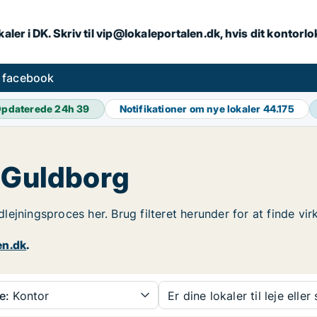
aler i DK. Skriv til vip@lokaleportalen.dk, hvis dit kontorl
å facebook
pdaterede 24h
39
Notifikationer om nye lokaler
44.175
i Guldborg
 udlejningsproces her. Brug filteret herunder for at finde 
en.dk
.
e:
Kontor
Er dine lokaler til leje eller