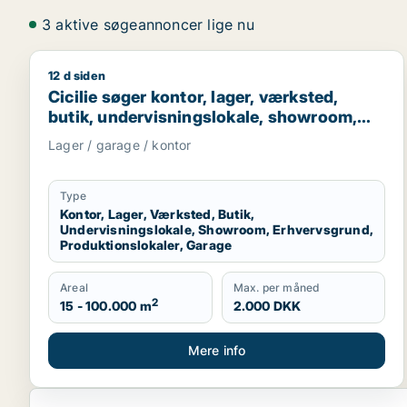
3 aktive søgeannoncer lige nu
12 d siden
Cicilie søger kontor, lager, værksted, butik, under
Cicilie søger kontor, lager, værksted,
butik, undervisningslokale, showroom,
erhvervsgrund, produktionslokaler eller
Lager / garage / kontor
garage til leje i Region Sjælland eller
Nordsjælland
Type
Kontor, Lager, Værksted, Butik,
Undervisningslokale, Showroom, Erhvervsgrund,
Produktionslokaler, Garage
Areal
Max. per måned
2
15 - 100.000 m
2.000 DKK
Mere info