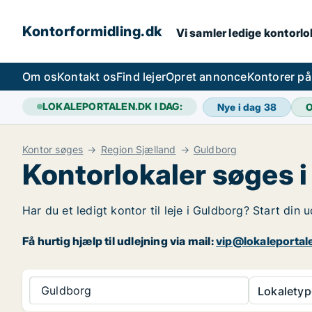
Kontorformidling.dk
Vi samler ledige kontorlok
Om os
Kontakt os
Find lejer
Opret annonce
Kontorer p
LOKALEPORTALEN.DK I DAG:
Nye i dag
38
O
Kontor søges
Region Sjælland
Guldborg
Kontorlokaler søges 
Har du et ledigt kontor til leje i Guldborg? Start din
Få hurtig hjælp til udlejning via mail:
vip@lokaleportal
Guldborg
Lokaletyp