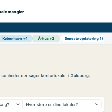
okale mangler
København
+
4
Århus
+
2
Seneste opdatering
1 t sid
virksomheder der søger kontorlokaler i Guldborg.
 salg?
Hvor store er dine lokaler?