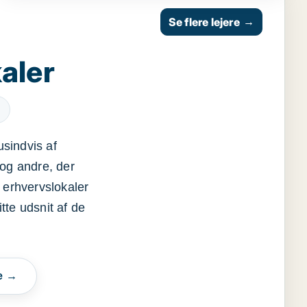
Se flere lejere
→
aler
usindvis af
og andre, der
 erhvervslokaler
itte udsnit af de
e →