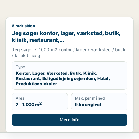
6 mdr siden
visningslokale, showroom, erhvervsgrund, produktionslokale
Jeg søger kontor, lager, værksted, butik, klinik, res
Jeg søger kontor, lager, værksted, butik,
klinik, restaurant,
boligudlejningsejendom, hotel eller
Jeg søger 7-1000 m2 kontor / lager / værksted / butik
produktionslokaler til salg i Vordingborg,
/ klinik til salg
Guldborgsund eller Lolland
Type
Kontor, Lager, Værksted, Butik, Klinik,
Restaurant, Boligudlejningsejendom, Hotel,
Produktionslokaler
Areal
Max. per måned
2
7 - 1.000 m
Ikke angivet
Mere info