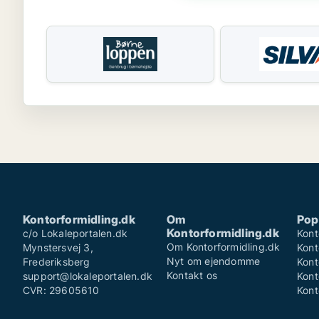
Kontorformidling.dk
Om
Pop
Kontorformidling.dk
c/o Lokaleportalen.dk
Kont
Om Kontorformidling.dk
Mynstersvej 3,
Kont
Nyt om ejendomme
Frederiksberg
Kont
Kontakt os
support@lokaleportalen.dk
Kont
CVR: 29605610
Kont