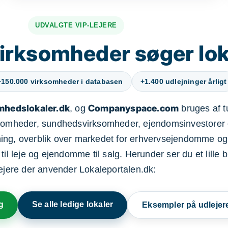
UDVALGTE VIP-LEJERE
irksomheder søger lok
+150.000 virksomheder i databasen
+1.400 udlejninger årligt
mhedslokaler.dk
Companyspace.com
, og
bruges af t
ksomheder, sundhedsvirksomheder, ejendomsinvestorer 
ning, overblik over markedet for erhvervsejendomme og
il leje og ejendomme til salg. Herunder ser du et lille b
lejere der anvender Lokaleportalen.dk:
g
Se alle ledige lokaler
Eksempler på udlejer