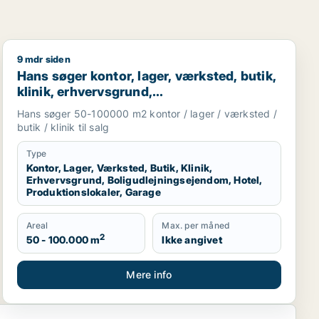
9 mdr siden
r eller garage til leje i Region Sjælland eller Nordsjællan
taurant, boligudlejningsejendom, hotel eller produktionsloka
Hans søger kontor, lager, værksted, butik, klinik, erhv
Hans søger kontor, lager, værksted, butik,
klinik, erhvervsgrund,
boligudlejningsejendom, hotel,
Hans søger 50-100000 m2 kontor / lager / værksted /
produktionslokaler eller garage til salg i
butik / klinik til salg
Region Sjælland
Type
Kontor, Lager, Værksted, Butik, Klinik,
Erhvervsgrund, Boligudlejningsejendom, Hotel,
Produktionslokaler, Garage
Areal
Max. per måned
2
50 - 100.000 m
Ikke angivet
Mere info