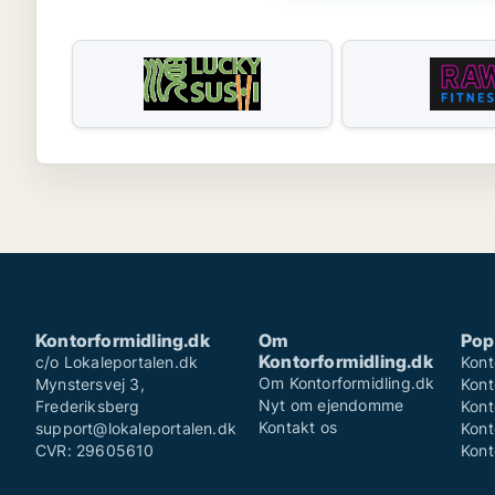
Kontorformidling.dk
Om
Pop
Kontorformidling.dk
c/o Lokaleportalen.dk
Kont
Om Kontorformidling.dk
Mynstersvej 3,
Kont
Nyt om ejendomme
Frederiksberg
Kont
Kontakt os
support@lokaleportalen.dk
Kont
CVR: 29605610
Kont