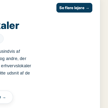
Se flere lejere
→
aler
usindvis af
og andre, der
 erhvervslokaler
itte udsnit af de
e →