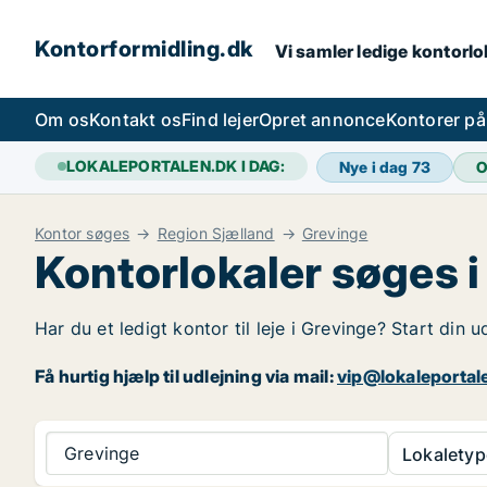
Kontorformidling.dk
Vi samler ledige kontorlok
Om os
Kontakt os
Find lejer
Opret annonce
Kontorer p
LOKALEPORTALEN.DK I DAG:
Nye i dag
73
O
Kontor søges
Region Sjælland
Grevinge
Kontorlokaler søges i
Har du et ledigt kontor til leje i Grevinge? Start din 
Få hurtig hjælp til udlejning via mail:
vip@lokaleportal
Grevinge
Lokaletyp