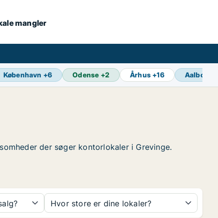
okale mangler
København
+
6
Odense
+
2
Århus
+
16
Aalborg
+
irksomheder der søger kontorlokaler i Grevinge.
 salg?
Hvor store er dine lokaler?