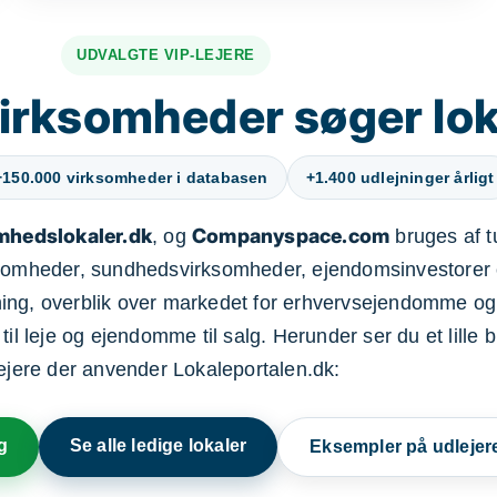
UDVALGTE VIP-LEJERE
irksomheder søger lok
+150.000 virksomheder i databasen
+1.400 udlejninger årligt
mhedslokaler.dk
Companyspace.com
, og
bruges af t
ksomheder, sundhedsvirksomheder, ejendomsinvestorer 
ning, overblik over markedet for erhvervsejendomme og
il leje og ejendomme til salg. Herunder ser du et lille b
lejere der anvender Lokaleportalen.dk:
g
Se alle ledige lokaler
Eksempler på udlejer