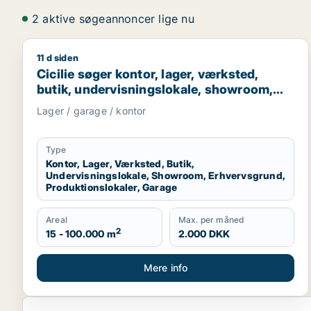
2 aktive søgeannoncer lige nu
11 d siden
Cicilie søger kontor, lager, værksted, butik, under
Cicilie søger kontor, lager, værksted,
butik, undervisningslokale, showroom,
erhvervsgrund, produktionslokaler eller
Lager / garage / kontor
garage til leje i Region Sjælland eller
Nordsjælland
Type
Kontor, Lager, Værksted, Butik,
Undervisningslokale, Showroom, Erhvervsgrund,
Produktionslokaler, Garage
Areal
Max. per måned
2
15 - 100.000 m
2.000 DKK
Mere info