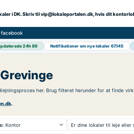
aler i DK. Skriv til vip@lokaleportalen.dk, hvis dit kontorl
å facebook
pdaterede 24h
89
Notifikationer om nye lokaler
67.145
 Grevinge
udlejningsproces her. Brug filteret herunder for at finde v
en.dk
.
e:
Kontor
Er dine lokaler til leje eller