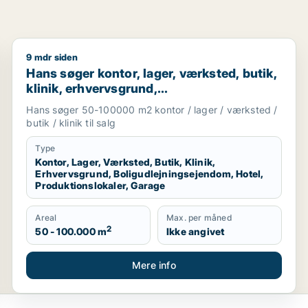
9 mdr siden
visningslokale, showroom, erhvervsgrund, produktionslokale
Hans søger kontor, lager, værksted, butik, klinik, er
Hans søger kontor, lager, værksted, butik,
klinik, erhvervsgrund,
boligudlejningsejendom, hotel,
Hans søger 50-100000 m2 kontor / lager / værksted /
produktionslokaler eller garage til salg i
butik / klinik til salg
Region Sjælland
Type
Kontor, Lager, Værksted, Butik, Klinik,
Erhvervsgrund, Boligudlejningsejendom, Hotel,
Produktionslokaler, Garage
Areal
Max. per måned
2
50 - 100.000 m
Ikke angivet
Mere info