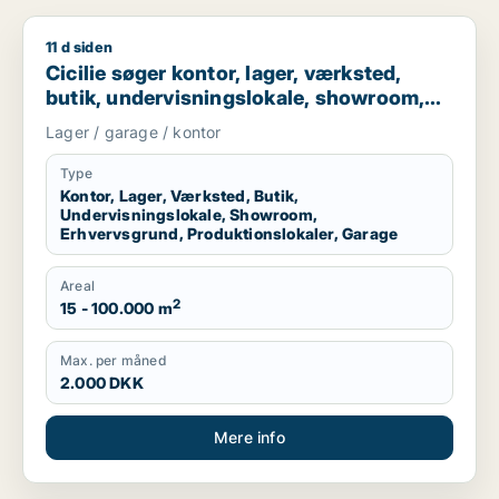
11 d siden
Cicilie søger kontor, lager, værksted, butik, undervisningslo
Cicilie søger kontor, lager, værksted,
butik, undervisningslokale, showroom,
erhvervsgrund, produktionslokaler eller
Lager / garage / kontor
garage til leje i Region Sjælland eller
Nordsjælland
Type
Kontor, Lager, Værksted, Butik,
Undervisningslokale, Showroom,
Erhvervsgrund, Produktionslokaler, Garage
Areal
2
15 - 100.000 m
Max. per måned
2.000 DKK
Mere info