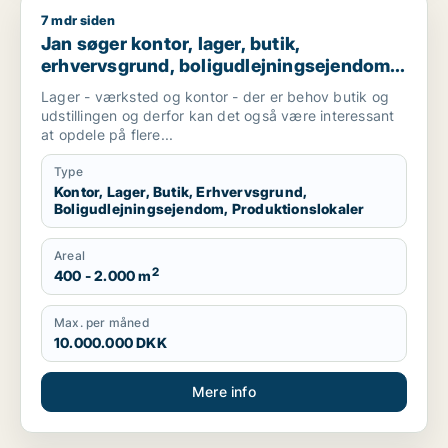
7 mdr siden
Jan søger kontor, lager, butik, erhvervsgrund, boligudlejnings
Jan søger kontor, lager, butik,
erhvervsgrund, boligudlejningsejendom
eller produktionslokaler til salg i
Lager - værksted og kontor - der er behov butik og
Helsinge, Græsted eller Gilleleje
udstillingen og derfor kan det også være interessant
at opdele på flere...
Type
Kontor, Lager, Butik, Erhvervsgrund,
Boligudlejningsejendom, Produktionslokaler
Areal
2
400 - 2.000 m
Max. per måned
10.000.000 DKK
Mere info