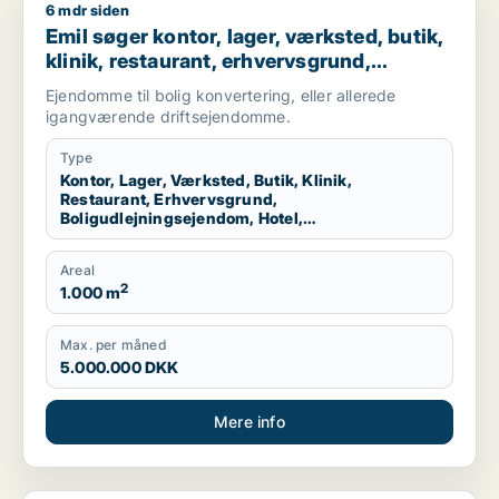
6 mdr siden
Emil søger kontor, lager, værksted, butik, klinik, restaurant,
Emil søger kontor, lager, værksted, butik,
klinik, restaurant, erhvervsgrund,
boligudlejningsejendom, hotel,
Ejendomme til bolig konvertering, eller allerede
produktionslokaler eller garage til salg i
igangværende driftsejendomme.
Nordsjælland
Type
Kontor, Lager, Værksted, Butik, Klinik,
Restaurant, Erhvervsgrund,
Boligudlejningsejendom, Hotel,
Produktionslokaler, Garage
Areal
2
1.000 m
Max. per måned
5.000.000 DKK
Mere info