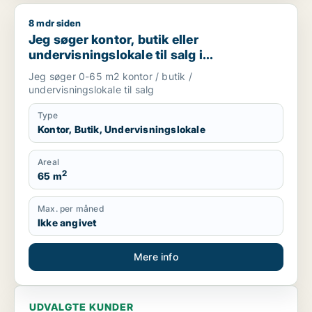
8 mdr siden
Jeg søger kontor, butik eller undervisningslokale til salg i S
Jeg søger kontor, butik eller
undervisningslokale til salg i
Storkøbenhavn, Nordsjælland eller Fyn
Jeg søger 0-65 m2 kontor / butik /
m.fl.
undervisningslokale til salg
Type
Kontor, Butik, Undervisningslokale
Areal
2
65 m
Max. per måned
Ikke angivet
Mere info
UDVALGTE KUNDER