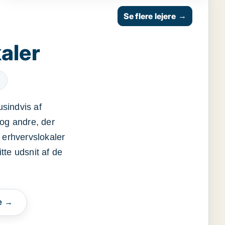
Se flere lejere
→
aler
usindvis af
og andre, der
 erhvervslokaler
itte udsnit af de
e →