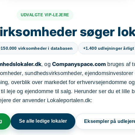
UDVALGTE VIP-LEJERE
irksomheder søger lok
+150.000 virksomheder i databasen
+1.400 udlejninger årligt
mhedslokaler.dk
Companyspace.com
, og
bruges af t
ksomheder, sundhedsvirksomheder, ejendomsinvestorer 
ning, overblik over markedet for erhvervsejendomme og
il leje og ejendomme til salg. Herunder ser du et lille b
lejere der anvender Lokaleportalen.dk:
g
Se alle ledige lokaler
Eksempler på udlejer