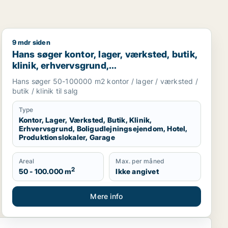
9 mdr siden
r eller garage til leje i Region Sjælland eller Nordsjællan
taurant, boligudlejningsejendom, hotel eller produktionsloka
Hans søger kontor, lager, værksted, butik, klinik, erhv
Hans søger kontor, lager, værksted, butik,
klinik, erhvervsgrund,
boligudlejningsejendom, hotel,
Hans søger 50-100000 m2 kontor / lager / værksted /
produktionslokaler eller garage til salg i
butik / klinik til salg
Region Sjælland
Type
Kontor, Lager, Værksted, Butik, Klinik,
Erhvervsgrund, Boligudlejningsejendom, Hotel,
Produktionslokaler, Garage
Areal
Max. per måned
2
50 - 100.000 m
Ikke angivet
Mere info