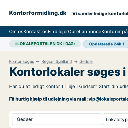
Kontorformidling.dk
Vi samler ledige kontorlok
Om os
Kontakt os
Find lejer
Opret annonce
Kontorer p
LOKALEPORTALEN.DK I DAG:
Opdaterede 24h
1
Kontor søges
Region Sjælland
Gedser
Kontorlokaler søges 
Har du et ledigt kontor til leje i Gedser? Start din ud
Få hurtig hjælp til udlejning via mail:
vip@lokaleportal
Gedser
Lokaletyp