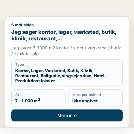
6 mdr siden
visningslokale, showroom, erhvervsgrund, produktionslokale
Jeg søger kontor, lager, værksted, butik, klinik, res
Jeg søger kontor, lager, værksted, butik,
klinik, restaurant,
boligudlejningsejendom, hotel eller
Jeg søger 7-1000 m2 kontor / lager / værksted / butik
produktionslokaler til salg i Vordingborg,
/ klinik til salg
Guldborgsund eller Lolland
Type
Kontor, Lager, Værksted, Butik, Klinik,
Restaurant, Boligudlejningsejendom, Hotel,
Produktionslokaler
Areal
Max. per måned
2
7 - 1.000 m
Ikke angivet
Mere info