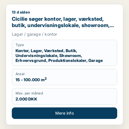
13 d siden
Cicilie søger kontor, lager, værksted, butik, undervisningslo
Cicilie søger kontor, lager, værksted,
butik, undervisningslokale, showroom,
erhvervsgrund, produktionslokaler eller
Lager / garage / kontor
garage til leje i Region Sjælland eller
Nordsjælland
Type
Kontor, Lager, Værksted, Butik,
Undervisningslokale, Showroom,
Erhvervsgrund, Produktionslokaler, Garage
Areal
2
15 - 100.000 m
Max. per måned
2.000 DKK
Mere info