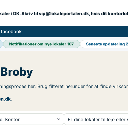
aler i DK. Skriv til vip@lokaleportalen.dk, hvis dit kontorl
å facebook
Notifikationer om nye lokaler
107
Seneste opdatering
2
 Broby
ejningsproces her. Brug filteret herunder for at finde virk
en.dk
.
e:
Kontor
Er dine lokaler til leje eller