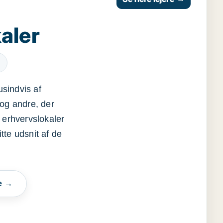
aler
usindvis af
og andre, der
 erhvervslokaler
itte udsnit af de
e →