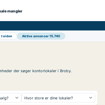
okale mangler
 t siden
Aktive annoncer
15.740
somheder der søger kontorlokaler i Broby.
 salg?
Hvor store er dine lokaler?