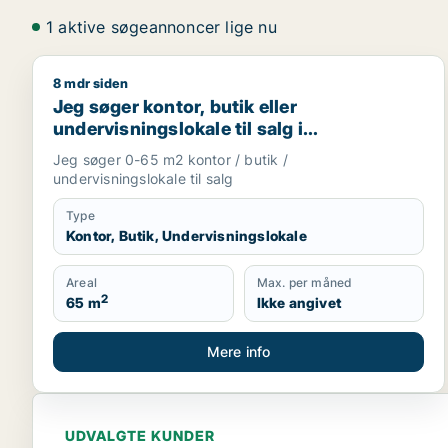
1 aktive søgeannoncer lige nu
8 mdr siden
Jeg søger kontor, butik eller undervisningslokale ti
Jeg søger kontor, butik eller
undervisningslokale til salg i
Storkøbenhavn, Nordsjælland eller Fyn
Jeg søger 0-65 m2 kontor / butik /
m.fl.
undervisningslokale til salg
Type
Kontor, Butik, Undervisningslokale
Areal
Max. per måned
2
65 m
Ikke angivet
Mere info
UDVALGTE KUNDER