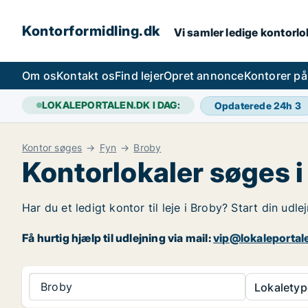
Kontorformidling.dk
Vi samler ledige kontorlok
Om os
Kontakt os
Find lejer
Opret annonce
Kontorer p
LOKALEPORTALEN.DK I DAG:
Opdaterede 24h
3
Kontor søges
Fyn
Broby
Kontorlokaler søges i
Har du et ledigt kontor til leje i Broby? Start din udl
Få hurtig hjælp til udlejning via mail:
vip@lokaleportal
Broby
Lokaletyp