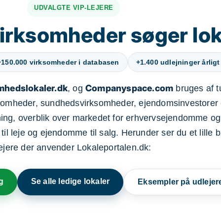
UDVALGTE VIP-LEJERE
irksomheder søger lok
+150.000 virksomheder i databasen
+1.400 udlejninger årligt
mhedslokaler.dk
Companyspace.com
, og
bruges af t
ksomheder, sundhedsvirksomheder, ejendomsinvestorer 
ning, overblik over markedet for erhvervsejendomme og
il leje og ejendomme til salg. Herunder ser du et lille b
lejere der anvender Lokaleportalen.dk:
g
Se alle ledige lokaler
Eksempler på udlejer