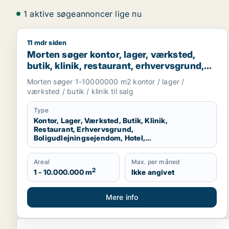
1 aktive søgeannoncer lige nu
11 mdr siden
Morten søger kontor, lager, værksted, butik, klinik
Morten søger kontor, lager, værksted,
butik, klinik, restaurant, erhvervsgrund,
boligudlejningsejendom, hotel eller
Morten søger 1-10000000 m2 kontor / lager /
produktionslokaler til salg i Region
værksted / butik / klinik til salg
Nordjylland
Type
Kontor, Lager, Værksted, Butik, Klinik,
Restaurant, Erhvervsgrund,
Boligudlejningsejendom, Hotel,
Produktionslokaler
Areal
Max. per måned
2
1 - 10.000.000 m
Ikke angivet
Mere info