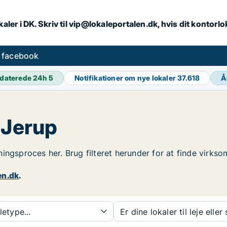
aler i DK. Skriv til vip@lokaleportalen.dk, hvis dit kontorl
å facebook
daterede 24h
5
Notifikationer om nye lokaler
37.618
Å
 Jerup
ejningsproces her. Brug filteret herunder for at finde virk
en.dk
.
etype...
Er dine lokaler til leje eller