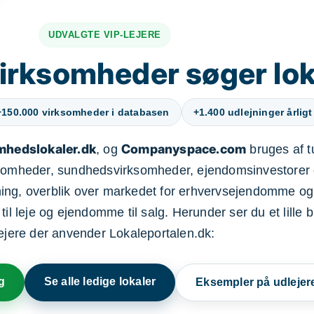
UDVALGTE VIP-LEJERE
irksomheder søger lok
+150.000 virksomheder i databasen
+1.400 udlejninger årligt
mhedslokaler.dk
Companyspace.com
, og
bruges af t
ksomheder, sundhedsvirksomheder, ejendomsinvestorer 
ning, overblik over markedet for erhvervsejendomme og
il leje og ejendomme til salg. Herunder ser du et lille b
lejere der anvender Lokaleportalen.dk:
g
Se alle ledige lokaler
Eksempler på udlejer