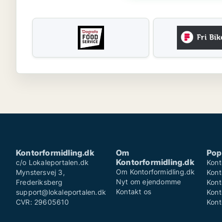
Kontorformidling.dk
Om
Pop
Kontorformidling.dk
c/o Lokaleportalen.dk
Kont
Om Kontorformidling.dk
Mynstersvej 3,
Kont
Nyt om ejendomme
Frederiksberg
Kont
Kontakt os
support@lokaleportalen.dk
Kont
CVR: 29605610
Kont