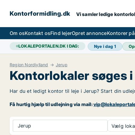
Kontorformidling.dk
Vi samler ledige kontorlok
Om os
Kontakt os
Find lejer
Opret annonce
Kontorer p
LOKALEPORTALEN.DK I DAG:
Nye i dag
1
Op
Region Nordjylland
Jerup
Kontorlokaler søges i
Har du et ledigt kontor til leje i Jerup? Start din udl
Få hurtig hjælp til udlejning via mail:
vip@lokaleportal
Jerup
Vælg lokal