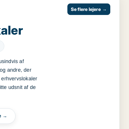
Se flere lejere
→
aler
usindvis af
og andre, der
 erhvervslokaler
itte udsnit af de
e →