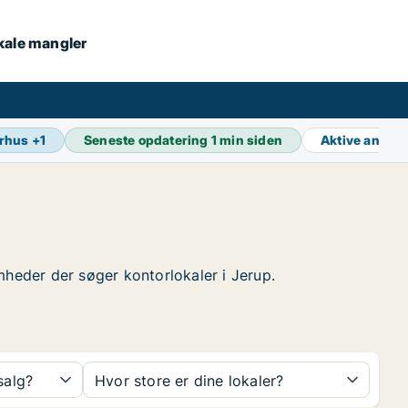
okale mangler
rhus
+
1
Seneste opdatering
1 min siden
Aktive annon
somheder der søger kontorlokaler i Jerup.
 salg?
Hvor store er dine lokaler?