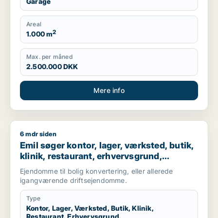
Garage
Areal
2
1.000 m
Max. per måned
2.500.000 DKK
Mere info
6 mdr siden
Emil søger kontor, lager, værksted, butik, klinik, restaurant,
Emil søger kontor, lager, værksted, butik,
klinik, restaurant, erhvervsgrund,
boligudlejningsejendom, hotel,
Ejendomme til bolig konvertering, eller allerede
produktionslokaler eller garage til salg i
igangværende driftsejendomme.
Nordsjælland
Type
Kontor, Lager, Værksted, Butik, Klinik,
Restaurant, Erhvervsgrund,