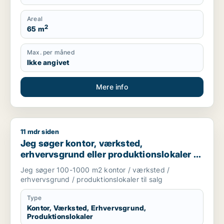
Areal
2
65 m
Max. per måned
Ikke angivet
Mere info
11 mdr siden
Jeg søger kontor, værksted, erhvervsgrund eller produktionsl
Jeg søger kontor, værksted,
erhvervsgrund eller produktionslokaler til
salg i Storkøbenhavn
Jeg søger 100-1000 m2 kontor / værksted /
erhvervsgrund / produktionslokaler til salg
Type
Kontor, Værksted, Erhvervsgrund,
Produktionslokaler