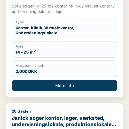
Vedbæk eller Hørsholm m.fl.
Sofie søger 14-25 m2 kontor / klinik / virtuelt kontor /
undervisningslokale til leje
Type
Kontor, Klinik, Virtuelt kontor,
Undervisningslokale
Areal
2
14 - 25 m
Max. per måned
2.000 DKK
Mere info
26 d siden
Janick søger kontor, lager, værksted, undervisningslokale, prod
Janick søger kontor, lager, værksted,
undervisningslokale, produktionslokaler