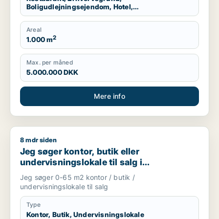
Boligudlejningsejendom, Hotel,
Produktionslokaler, Garage
Areal
2
1.000 m
Max. per måned
5.000.000 DKK
Mere info
8 mdr siden
Jeg søger kontor, butik eller undervisningslokale til salg i S
Jeg søger kontor, butik eller
undervisningslokale til salg i
Storkøbenhavn, Nordsjælland eller Fyn
Jeg søger 0-65 m2 kontor / butik /
m.fl.
undervisningslokale til salg
Type
Kontor, Butik, Undervisningslokale