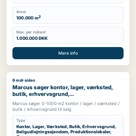
Produktionslokaler, Garage
Areal
2
100.000 m
Max. per måned
1.000.000 DKK
Mere info
6 mdr siden
Marcus søger kontor, lager, værksted, butik, erhvervsgrund, 
Marcus søger kontor, lager, værksted,
butik, erhvervsgrund,
boligudlejningsejendom,
Marcus søger 0-1000 m2 kontor / lager / værksted /
produktionslokaler eller garage til salg i
butik / erhvervsgrund til salg
Storkøbenhavn
Type
Kontor, Lager, Værksted, Butik, Erhvervsgrund,
Boligudlejningsejendom, Produktionslokaler,