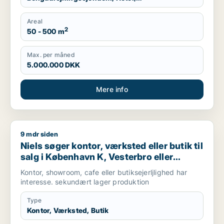
Produktionslokaler
Areal
2
50 - 500 m
Max. per måned
5.000.000 DKK
Mere info
9 mdr siden
Niels søger kontor, værksted eller butik til salg i København 
Niels søger kontor, værksted eller butik til
salg i København K, Vesterbro eller
Frederiksberg m.fl.
Kontor, showroom, cafe eller butiksejerljlighed har
interesse. sekundært lager produktion
Type
Kontor, Værksted, Butik