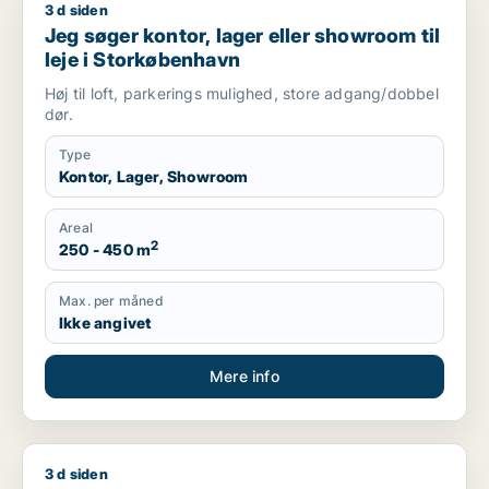
3 d siden
Jeg søger kontor, lager eller showroom til leje i Storkøbenha
Jeg søger kontor, lager eller showroom til
leje i Storkøbenhavn
Høj til loft, parkerings mulighed, store adgang/dobbel
dør.
Type
Kontor, Lager, Showroom
Areal
2
250 - 450 m
Max. per måned
Ikke angivet
Mere info
3 d siden
Mia søger kontor eller klinik til leje i Lyngby-Taarbæk, Holte