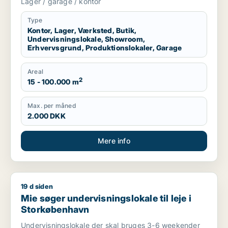
Lager / garage / kontor
garage til leje i Region Sjælland eller
Nordsjælland
Type
Kontor, Lager, Værksted, Butik,
Undervisningslokale, Showroom,
Erhvervsgrund, Produktionslokaler, Garage
Areal
2
15 - 100.000 m
Max. per måned
2.000 DKK
Mere info
19 d siden
Mie søger undervisningslokale til leje i Storkøbenhavn
Mie søger undervisningslokale til leje i
Storkøbenhavn
Undervisningslokale der skal bruges 3-6 weekender