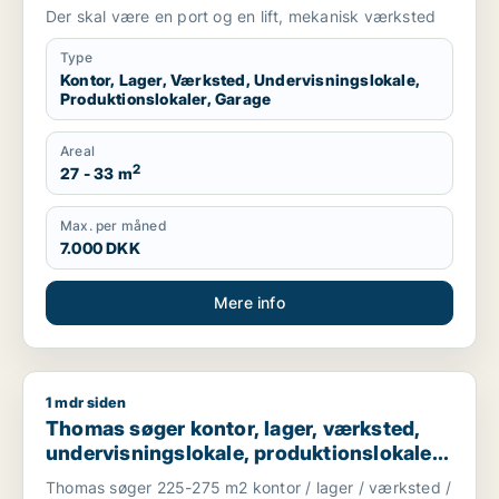
eller garage til leje i Holte, Hørsholm eller
Der skal være en port og en lift, mekanisk værksted
Allerød m.fl.
Type
Kontor, Lager, Værksted, Undervisningslokale,
Produktionslokaler, Garage
Areal
2
27 - 33 m
Max. per måned
7.000 DKK
Mere info
1 mdr siden
Thomas søger kontor, lager, værksted, undervisningslokale, pro
Thomas søger kontor, lager, værksted,
undervisningslokale, produktionslokaler
eller garage til leje i Holte, Hørsholm eller
Thomas søger 225-275 m2 kontor / lager / værksted /