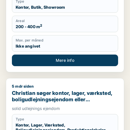
Type
Kontor, Butik, Showroom
Areal
2
200 - 400 m
Max. per måned
Ikke angivet
Mere info
5 mdr siden
Christian søger kontor, lager, værksted, boligudlejningsejend
Christian søger kontor, lager, værksted,
boligudlejningsejendom eller
produktionslokaler til salg i Nordsjælland,
solid udlejnings ejendom
Roskilde eller Holbæk
Type
Kontor, Lager, Værksted,
Boligudlejningsejendom, Produktionslokaler