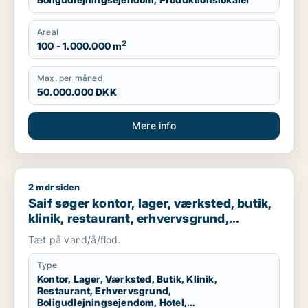
Areal
2
100 - 1.000.000 m
Max. per måned
50.000.000 DKK
Mere info
2 mdr siden
Saif søger kontor, lager, værksted, butik, klinik, restaurant
Saif søger kontor, lager, værksted, butik,
klinik, restaurant, erhvervsgrund,
boligudlejningsejendom, hotel,
Tæt på vand/å/flod.
produktionslokaler eller garage til salg i
Storkøbenhavn
Type
Kontor, Lager, Værksted, Butik, Klinik,
Restaurant, Erhvervsgrund,
Boligudlejningsejendom, Hotel,