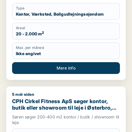
Type
Kontor, Værksted, Boligudlejningsejendom
Areal
2
20 - 2.000 m
Max. per måned
Ikke angivet
Mere info
5 mdr siden
CPH Cirkel Fitness ApS søger kontor, butik eller showroom ti
CPH Cirkel Fitness ApS søger kontor,
butik eller showroom til leje i Østerbro,
Nordhavn eller Kongens Lyngby m.fl.
Søren søger 200-400 m2 kontor / butik / showroom til
leje