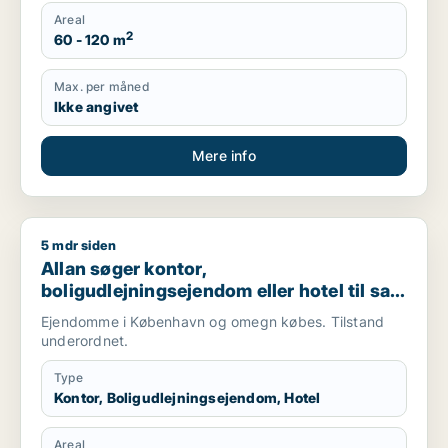
Areal
2
60 - 120 m
Max. per måned
Ikke angivet
Mere info
5 mdr siden
Allan søger kontor, boligudlejningsejendom eller hotel til sal
Allan søger kontor,
boligudlejningsejendom eller hotel til salg
i København K, Vesterbro eller
Ejendomme i København og omegn købes. Tilstand
Frederiksberg m.fl.
underordnet.
Type
Kontor, Boligudlejningsejendom, Hotel
Areal