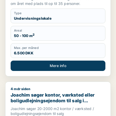
om året med plads til op til 35 personer.
Type
Undervisningslokale
Areal
2
50 - 100 m
Max. per måned
6.500 DKK
Mere info
4 mdr siden
Joachim søger kontor, værksted eller boligudlejningsejendom
Joachim søger kontor, værksted eller
boligudlejningsejendom til salg i
Storkøbenhavn
Joachim søger 20-2000 m2 kontor / værksted /
boligudlejningsejendom til salg