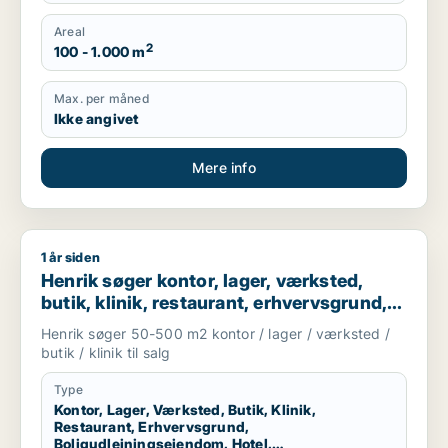
Areal
2
100 - 1.000 m
Max. per måned
Ikke angivet
Mere info
1 år siden
Henrik søger kontor, lager, værksted, butik, klinik, restauran
Henrik søger kontor, lager, værksted,
butik, klinik, restaurant, erhvervsgrund,
boligudlejningsejendom, hotel eller
Henrik søger 50-500 m2 kontor / lager / værksted /
produktionslokaler til salg i København K,
butik / klinik til salg
Vesterbro eller Østerbro m.fl.
Type
Kontor, Lager, Værksted, Butik, Klinik,
Restaurant, Erhvervsgrund,
Boligudlejningsejendom, Hotel,