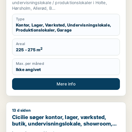
Allerød m.fl.
undervisningslokale / produktionslokaler i Holte,
Hørsholm, Allerød, B...
Type
Kontor, Lager, Værksted, Undervisningslokale,
Produktionslokaler, Garage
Areal
2
225 - 275 m
Max. per måned
Ikke angivet
Mere info
13 d siden
Cicilie søger kontor, lager, værksted, butik, undervisningslo
Cicilie søger kontor, lager, værksted,
butik, undervisningslokale, showroom,
erhvervsgrund, produktionslokaler eller