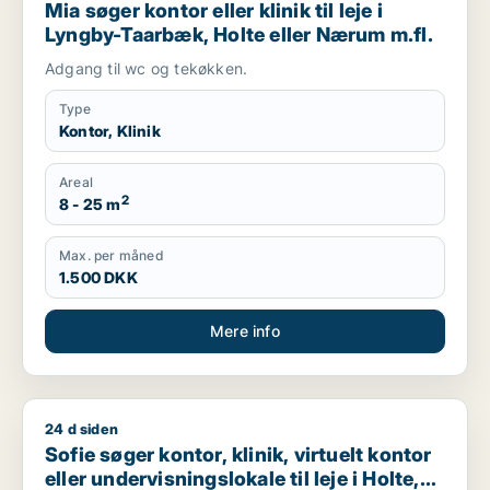
Mia søger kontor eller klinik til leje i
Lyngby-Taarbæk, Holte eller Nærum m.fl.
Adgang til wc og tekøkken.
Type
Kontor, Klinik
Areal
2
8 - 25 m
Max. per måned
1.500 DKK
Mere info
24 d siden
Sofie søger kontor, klinik, virtuelt kontor eller undervisningsl
Sofie søger kontor, klinik, virtuelt kontor
eller undervisningslokale til leje i Holte,