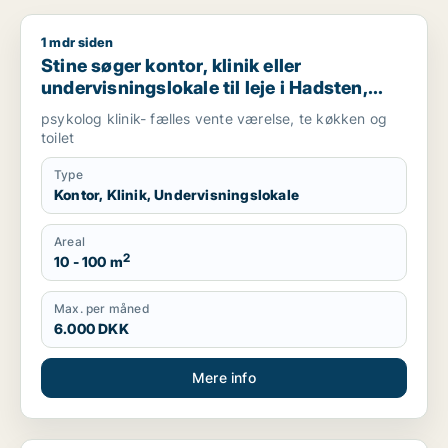
1 mdr siden
Stine søger kontor, klinik eller undervisningslokale til leje i H
Stine søger kontor, klinik eller
undervisningslokale til leje i Hadsten,
Trige eller Hinnerup m.fl.
psykolog klinik- fælles vente værelse, te køkken og
toilet
Type
Kontor, Klinik, Undervisningslokale
Areal
2
10 - 100 m
Max. per måned
6.000 DKK
Mere info