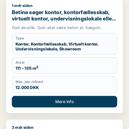
1 mdr siden
Betina søger kontor, kontorfællesskab, virtuelt kontor, underv
Betina søger kontor, kontorfællesskab,
virtuelt kontor, undervisningslokale eller
showroom til leje i Århus N, Århus V eller
God akustik. Gulv skal være beton el. trægulv.
Risskov m.fl.
Type
Kontor, Kontorfællesskab, Virtuelt kontor,
Undervisningslokale, Showroom
Areal
2
111 - 135 m
Max. per måned
12.000 DKK
Mere info
3 mdr siden
Jesper søger kontor, lager, værksted, erhvervsgrund eller prod