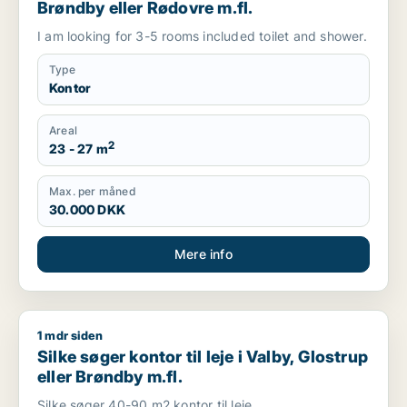
Brøndby eller Rødovre m.fl.
I am looking for 3-5 rooms included toilet and shower.
Type
Kontor
Areal
2
23 - 27 m
Max. per måned
30.000 DKK
Mere info
1 mdr siden
Silke søger kontor til leje i Valby, Glostrup eller Brøndby m.fl.
Silke søger kontor til leje i Valby, Glostrup
eller Brøndby m.fl.
Silke søger 40-90 m2 kontor til leje