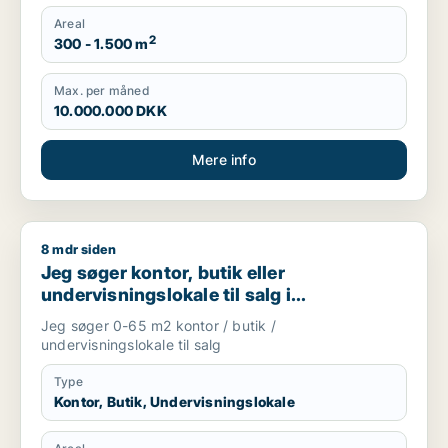
Areal
2
300 - 1.500 m
Max. per måned
10.000.000 DKK
Mere info
8 mdr siden
Jeg søger kontor, butik eller undervisningslokale til salg i S
Jeg søger kontor, butik eller
undervisningslokale til salg i
Storkøbenhavn, Nordsjælland eller Fyn
Jeg søger 0-65 m2 kontor / butik /
m.fl.
undervisningslokale til salg
Type
Kontor, Butik, Undervisningslokale