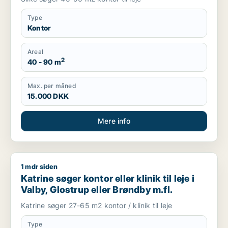
Type
Kontor
Areal
2
40 - 90 m
Max. per måned
15.000 DKK
Mere info
1 mdr siden
Katrine søger kontor eller klinik til leje i Valby, Glostrup eller
Katrine søger kontor eller klinik til leje i
Valby, Glostrup eller Brøndby m.fl.
Katrine søger 27-65 m2 kontor / klinik til leje
Type