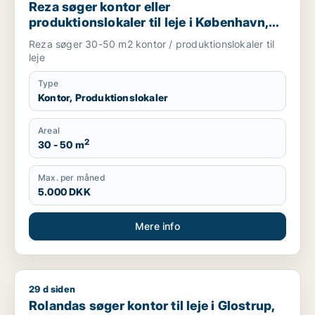
Reza søger kontor eller
produktionslokaler til leje i København,
Frederiksberg eller Ørestad m.fl.
Reza søger 30-50 m2 kontor / produktionslokaler til
leje
Type
Kontor, Produktionslokaler
Areal
2
30 - 50 m
Max. per måned
5.000 DKK
Mere info
29 d siden
Rolandas søger kontor til leje i Glostrup, Brøndby eller Rødov
Rolandas søger kontor til leje i Glostrup,