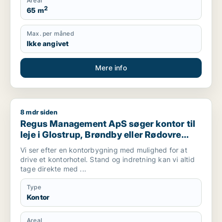
Areal
2
65 m
Max. per måned
Ikke angivet
Mere info
8 mdr siden
Regus Management ApS søger kontor til leje i Glostrup, Brøn
Regus Management ApS søger kontor til
leje i Glostrup, Brøndby eller Rødovre
m.fl.
Vi ser efter en kontorbygning med mulighed for at
drive et kontorhotel. Stand og indretning kan vi altid
tage direkte med ...
Type
Kontor
Areal