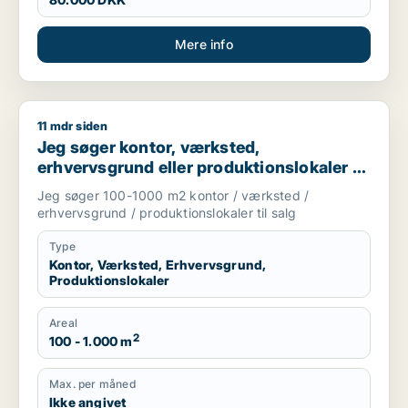
Mere info
11 mdr siden
Jeg søger kontor, værksted, erhvervsgrund eller produktionsl
Jeg søger kontor, værksted,
erhvervsgrund eller produktionslokaler til
salg i Storkøbenhavn
Jeg søger 100-1000 m2 kontor / værksted /
erhvervsgrund / produktionslokaler til salg
Type
Kontor, Værksted, Erhvervsgrund,
Produktionslokaler
Areal
2
100 - 1.000 m
Max. per måned
Ikke angivet