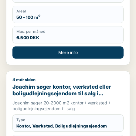
Areal
2
50 - 100 m
Max. per måned
6.500 DKK
Mere info
4 mdr siden
Joachim søger kontor, værksted eller boligudlejningsejendom
Joachim søger kontor, værksted eller
boligudlejningsejendom til salg i
Storkøbenhavn
Joachim søger 20-2000 m2 kontor / værksted /
boligudlejningsejendom til salg
Type
Kontor, Værksted, Boligudlejningsejendom