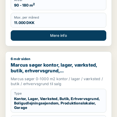
2
90 - 180 m
Max. per måned
11.000 DKK
Mere info
6 mdr siden
Marcus søger kontor, lager, værksted, butik, erhvervsgrund, 
Marcus søger kontor, lager, værksted,
butik, erhvervsgrund,
boligudlejningsejendom,
Marcus søger 0-1000 m2 kontor / lager / værksted /
produktionslokaler eller garage til salg i
butik / erhvervsgrund til salg
Storkøbenhavn
Type
Kontor, Lager, Værksted, Butik, Erhvervsgrund,
Boligudlejningsejendom, Produktionslokaler,
Garage