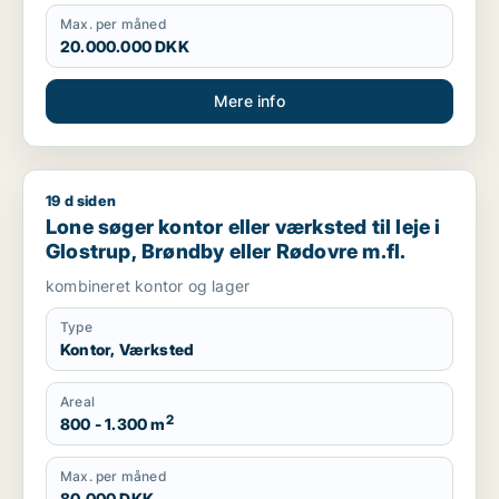
Max. per måned
20.000.000 DKK
Mere info
19 d siden
Lone søger kontor eller værksted til leje i Glostrup, Brøndby 
Lone søger kontor eller værksted til leje i
Glostrup, Brøndby eller Rødovre m.fl.
kombineret kontor og lager
Type
Kontor, Værksted
Areal
2
800 - 1.300 m
Max. per måned
80.000 DKK