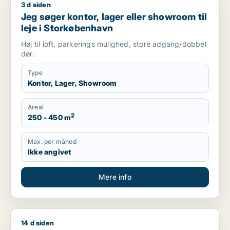
3 d siden
Jeg søger kontor, lager eller showroom til leje i Storkøbenha
Jeg søger kontor, lager eller showroom til
leje i Storkøbenhavn
Høj til loft, parkerings mulighed, store adgang/dobbel
dør.
Type
Kontor, Lager, Showroom
Areal
2
250 - 450 m
Max. per måned
Ikke angivet
Mere info
14 d siden
Reza søger kontor eller produktionslokaler til leje i Københav