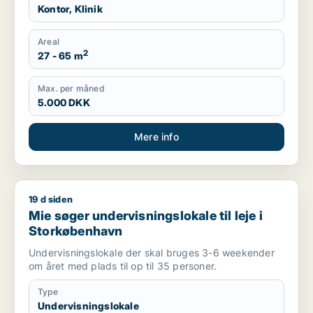
Kontor, Klinik
Areal
2
27 - 65 m
Max. per måned
5.000 DKK
Mere info
19 d siden
Mie søger undervisningslokale til leje i Storkøbenhavn
Mie søger undervisningslokale til leje i
Storkøbenhavn
Undervisningslokale der skal bruges 3-6 weekender
om året med plads til op til 35 personer.
Type
Undervisningslokale