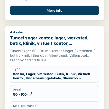
Mere info
4 d siden
Tuncel søger kontor, lager, værksted, butik, klinik, virtuelt 
Tuncel søger kontor, lager, værksted,
butik, klinik, virtuelt kontor,
undervisningslokale eller showroom til
Tuncel søger 50-100 m2 kontor / lager / værksted /
leje i Brøndby, Albertslund eller
butik / klinik i Brøndby, Albertslund, Vallensbæk,
Vallensbæk
Brøndby Strand til leje
Type
Kontor, Lager, Værksted, Butik, Klinik, Virtuelt
kontor, Undervisningslokale, Showroom
Areal
2
50 - 100 m
Max. per måned