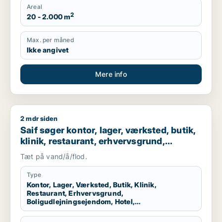
Areal
2
20 - 2.000 m
Max. per måned
Ikke angivet
Mere info
2 mdr siden
Saif søger kontor, lager, værksted, butik, klinik, restaurant
Saif søger kontor, lager, værksted, butik,
klinik, restaurant, erhvervsgrund,
boligudlejningsejendom, hotel,
Tæt på vand/å/flod.
produktionslokaler eller garage til salg i
Storkøbenhavn
Type
Kontor, Lager, Værksted, Butik, Klinik,
Restaurant, Erhvervsgrund,
Boligudlejningsejendom, Hotel,
Produktionslokaler, Garage