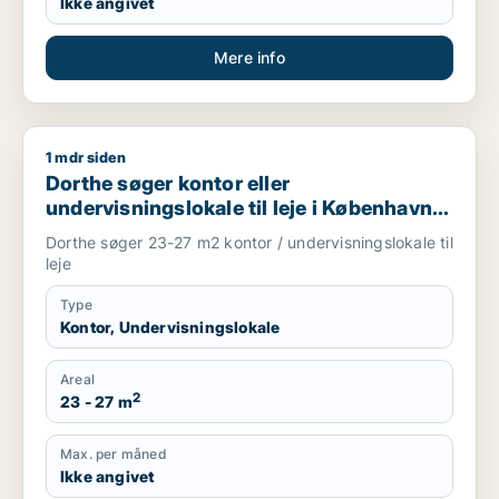
Ikke angivet
Mere info
1 mdr siden
Dorthe søger kontor eller undervisningslokale til leje i Køben
Dorthe søger kontor eller
undervisningslokale til leje i København
SV, Valby eller Brøndby m.fl.
Dorthe søger 23-27 m2 kontor / undervisningslokale til
leje
Type
Kontor, Undervisningslokale
Areal
2
23 - 27 m
Max. per måned
Ikke angivet