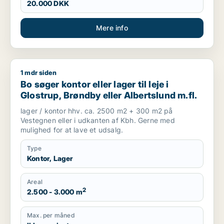
20.000 DKK
Mere info
1 mdr siden
Bo søger kontor eller lager til leje i Glostrup, Brøndby eller Al
Bo søger kontor eller lager til leje i
Glostrup, Brøndby eller Albertslund m.fl.
lager / kontor hhv. ca. 2500 m2 + 300 m2 på
Vestegnen eller i udkanten af Kbh. Gerne med
mulighed for at lave et udsalg.
Type
Kontor, Lager
Areal
2
2.500 - 3.000 m
Max. per måned