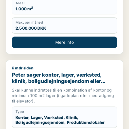
Areal
2
1.000 m
Max. per måned
2.500.000 DKK
Mere info
6 mdr siden
Peter søger kontor, lager, værksted, klinik, boligudlejningsej
Peter søger kontor, lager, værksted,
klinik, boligudlejningsejendom eller
produktionslokaler til salg i
Skal kunne indrettes til en kombination af kontor og
Frederiksberg, Østerbro eller Nordhavn
minimum 100 m2 lager (i gadeplan eller med adgang
m.fl.
til elevator).
Type
Kontor, Lager, Værksted, Klinik,
Boligudlejningsejendom, Produktionslokaler