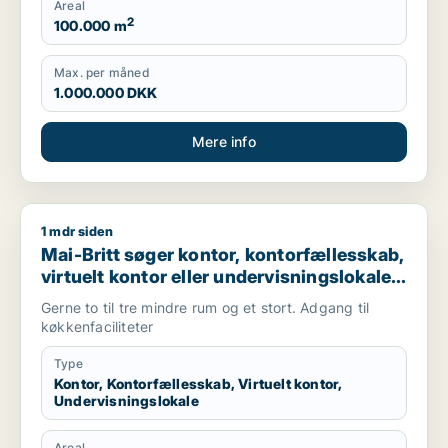
Areal
2
100.000 m
Max. per måned
1.000.000 DKK
Mere info
1 mdr siden
Mai-Britt søger kontor, kontorfællesskab, virtuelt kontor elle
Mai-Britt søger kontor, kontorfællesskab,
virtuelt kontor eller undervisningslokale
til leje i København SV, Valby eller
Gerne to til tre mindre rum og et stort. Adgang til
Brøndby m.fl.
køkkenfaciliteter
Type
Kontor, Kontorfællesskab, Virtuelt kontor,
Undervisningslokale
Areal