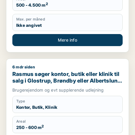
2
500 - 4.500 m
Max. per måned
Ikke angivet
Mere info
6 mdr siden
Rasmus søger kontor, butik eller klinik til salg i Glostrup, Brø
Rasmus søger kontor, butik eller klinik til
salg i Glostrup, Brøndby eller Albertslund
m.fl.
Brugerejendom og evt supplerende udlejning
Type
Kontor, Butik, Klinik
Areal
2
250 - 600 m