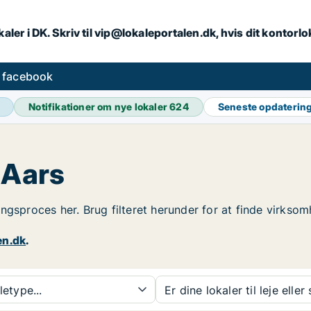
aler i DK. Skriv til vip@lokaleportalen.dk, hvis dit kontorl
å facebook
Notifikationer om nye lokaler
624
Seneste opdaterin
 Aars
jningsproces her. Brug filteret herunder for at finde virkso
en.dk
.
etype...
Er dine lokaler til leje eller