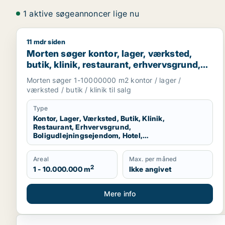
1 aktive søgeannoncer lige nu
11 mdr siden
Morten søger kontor, lager, værksted, butik, klinik
Morten søger kontor, lager, værksted,
butik, klinik, restaurant, erhvervsgrund,
boligudlejningsejendom, hotel eller
Morten søger 1-10000000 m2 kontor / lager /
produktionslokaler til salg i Region
værksted / butik / klinik til salg
Nordjylland
Type
Kontor, Lager, Værksted, Butik, Klinik,
Restaurant, Erhvervsgrund,
Boligudlejningsejendom, Hotel,
Produktionslokaler
Areal
Max. per måned
2
1 - 10.000.000 m
Ikke angivet
Mere info