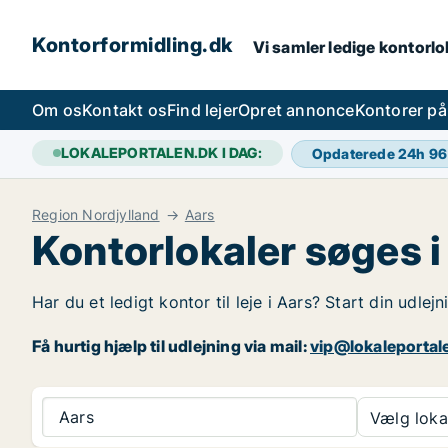
Kontorformidling.dk
Vi samler ledige kontorlok
Om os
Kontakt os
Find lejer
Opret annonce
Kontorer p
LOKALEPORTALEN.DK I DAG:
Opdaterede 24h
96
Region Nordjylland
Aars
Kontorlokaler søges i
Har du et ledigt kontor til leje i Aars? Start din udle
Få hurtig hjælp til udlejning via mail:
vip@lokaleportal
Aars
Vælg lokal