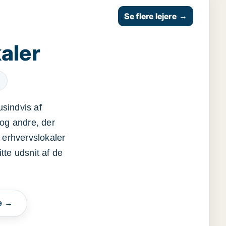
Se flere lejere
→
aler
usindvis af
og andre, der
 erhvervslokaler
itte udsnit af de
e →