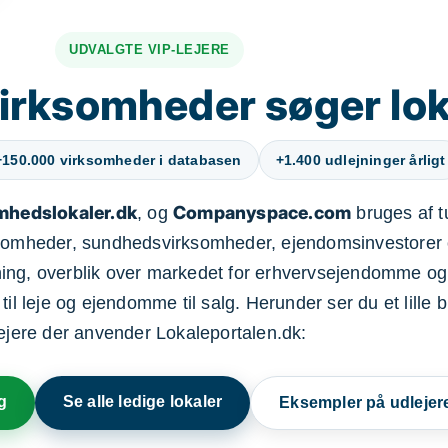
UDVALGTE VIP-LEJERE
irksomheder søger lok
+150.000 virksomheder i databasen
+1.400 udlejninger årligt
mhedslokaler.dk
Companyspace.com
, og
bruges af t
ksomheder, sundhedsvirksomheder, ejendomsinvestorer 
ning, overblik over markedet for erhvervsejendomme og
il leje og ejendomme til salg. Herunder ser du et lille b
lejere der anvender Lokaleportalen.dk:
g
Se alle ledige lokaler
Eksempler på udlejer