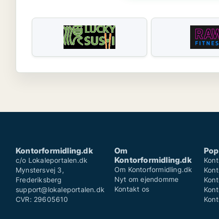
Kontorformidling.dk
Om
Pop
Kontorformidling.dk
c/o Lokaleportalen.dk
Kont
Om Kontorformidling.dk
Mynstersvej 3,
Kont
Nyt om ejendomme
Frederiksberg
Kont
Kontakt os
support@lokaleportalen.dk
Kont
CVR: 29605610
Kont