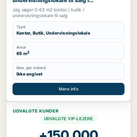
undervisningslokale til salg i
Storkøbenhavn, Nordsjælland eller Fyn
Jeg søger 0-65 m2 kontor / butik /
m.fl.
undervisningslokale til salg
Type
Kontor, Butik, Undervisningslokale
Areal
2
65 m
Max. per måned
Ikke angivet
Mere info
UDVALGTE KUNDER
UDVALGTE VIP-LEJERE
+150.000