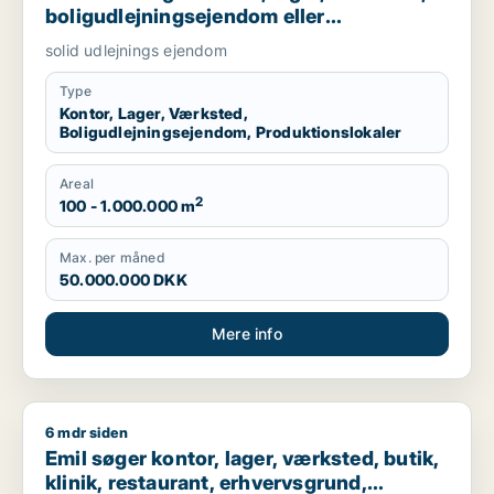
boligudlejningsejendom eller
produktionslokaler til salg i Nordsjælland,
solid udlejnings ejendom
Roskilde eller Holbæk
Type
Kontor, Lager, Værksted,
Boligudlejningsejendom, Produktionslokaler
Areal
2
100 - 1.000.000 m
Max. per måned
50.000.000 DKK
Mere info
6 mdr siden
Emil søger kontor, lager, værksted, butik, klinik, restaurant,
Emil søger kontor, lager, værksted, butik,
klinik, restaurant, erhvervsgrund,