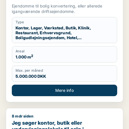
boligudlejningsejendom, hotel,
Ejendomme til bolig konvertering, eller allerede
produktionslokaler eller garage til salg i
igangværende driftsejendomme.
Nordsjælland
Type
Kontor, Lager, Værksted, Butik, Klinik,
Restaurant, Erhvervsgrund,
Boligudlejningsejendom, Hotel,
Produktionslokaler, Garage
Areal
2
1.000 m
Max. per måned
5.000.000 DKK
Mere info
8 mdr siden
Jeg søger kontor, butik eller undervisningslokale til salg i S
Jeg søger kontor, butik eller