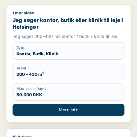
1 mdr siden
Jeg søger kontor, butik eller klinik til leje i Helsingør
Jeg søger kontor, butik eller klinik til leje i
Helsingør
Jeg søger 200-400 m2 kontor / butik / klinik til leje
Type
Kontor, Butik, Klinik
Areal
2
200 - 400 m
Max. per måned
50.000 DKK
Mere info