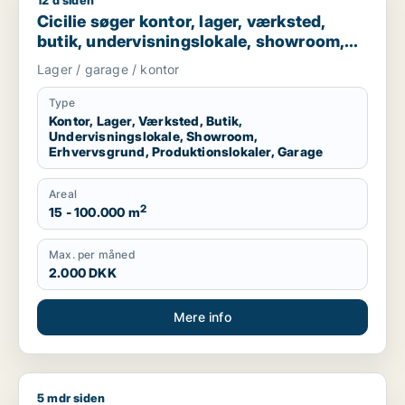
12 d siden
Cicilie søger kontor, lager, værksted, butik, undervisningslo
Cicilie søger kontor, lager, værksted,
butik, undervisningslokale, showroom,
erhvervsgrund, produktionslokaler eller
Lager / garage / kontor
garage til leje i Region Sjælland eller
Nordsjælland
Type
Kontor, Lager, Værksted, Butik,
Undervisningslokale, Showroom,
Erhvervsgrund, Produktionslokaler, Garage
Areal
2
15 - 100.000 m
Max. per måned
2.000 DKK
Mere info
5 mdr siden
CPH Cirkel Fitness ApS søger kontor, butik eller showroom ti