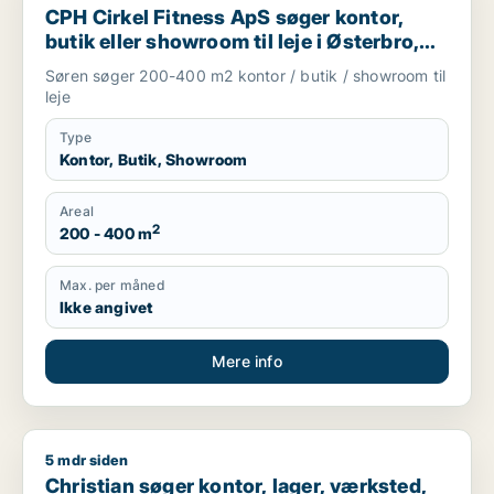
CPH Cirkel Fitness ApS søger kontor,
butik eller showroom til leje i Østerbro,
Nordhavn eller Kongens Lyngby m.fl.
Søren søger 200-400 m2 kontor / butik / showroom til
leje
Type
Kontor, Butik, Showroom
Areal
2
200 - 400 m
Max. per måned
Ikke angivet
Mere info
5 mdr siden
Christian søger kontor, lager, værksted, boligudlejningsejend
Christian søger kontor, lager, værksted,