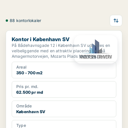
88 kontorlokaler
Kontor i København SV
Kontor i København SV
På Bådehavnsgade 12 i København SV udbydes en
velbeliggende med en attraktiv placering tæt på
Amagermotorvejen, Mozarts Plads Metro og
havneområdet – midt i ...
Areal
350 - 700 m2
Pris pr. md.
62.500 pr md
Område
København SV
Type