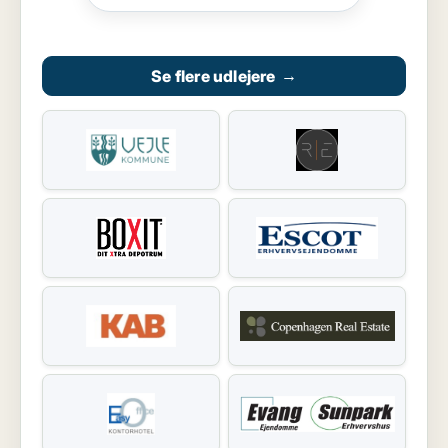
Se flere udlejere
→