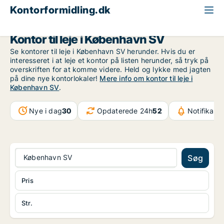
Kontorformidling.dk
København
København SV
Kontor til leje i København SV
Se kontorer til leje i København SV herunder. Hvis du er
interesseret i at leje et kontor på listen herunder, så tryk på
overskriften for at komme videre. Held og lykke med jagten
på dine nye kontorlokaler!
Mere info om kontor til leje i
København SV
.
Nye i dag
30
Opdaterede 24h
52
Notifikati
København SV
Søg
Pris
Str.