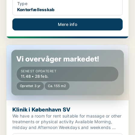
Type
Kontorfællesskab
Mere info
Klinik i København SV
Vi overvåger markedet!
SENEST OPDATERET
11.48 • 28 feb.
Oprettet 3 yr
Ca. 155 m2
Klinik i København SV
We have a room for rent suitable for massage or other
treatments or physical activity Available Morning,
midday and Afternoon Weekdays and weekends ...