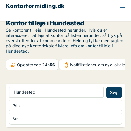
Kontorformidling.dk
Nordsjælland
Hundested
Kontor til leje i Hundested
Se kontorer til leje i Hundested herunder. Hvis du er
interesseret i at leje et kontor på listen herunder, så tryk på
overskriften for at komme videre. Held og lykke med jagten
på dine nye kontorlokaler!
Mere info om kontor til leje i
Hundested
.
Opdaterede 24h
56
Notifikationer om nye lokaler
5
Hundested
Søg
Pris
Str.