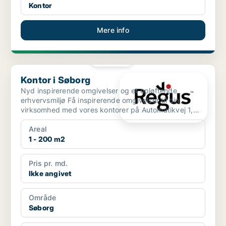
Kontor
Mere info
PLATIN
Kontor i Søborg
Kontor i Søborg
Nyd inspirerende omgivelser og et opløftende
erhvervsmiljø Få inspirerende omgivelser til din
virksomhed med vores kontorer på Automatikvej 1,
der ligger i ...
Areal
1 - 200 m2
Pris pr. md.
Ikke angivet
Område
Søborg