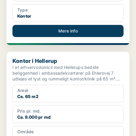
Type
Kontor
Mere info
Kontor i Hellerup
Kontor i Hellerup
I et erhvervsdomicil med Hellerups bedste
beliggenhed i ambassadekvarterer på Ehlersvej 7
udlejes et lyst og rummeligt kontor/klinik på 65 m².
Kontoret l...
Areal
Ca. 65 m2
Pris pr. md.
Ca. 9.000 pr md
Område