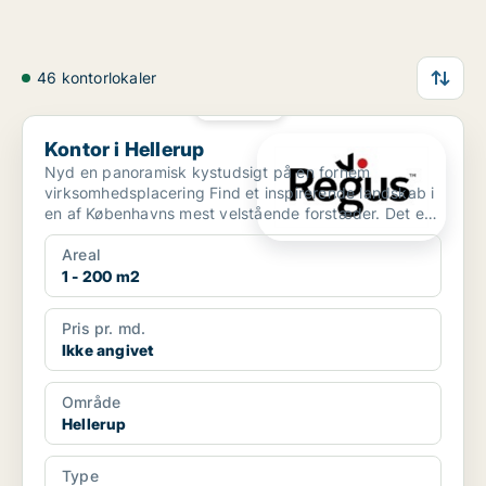
46 kontorlokaler
PLATIN
Kontor i Hellerup
Kontor i Hellerup
Nyd en panoramisk kystudsigt på en fornem
virksomhedsplacering Find et inspirerende landskab i
en af Københavns mest velstående forstæder. Det er
let at byd...
Areal
1 - 200 m2
Pris pr. md.
Ikke angivet
Område
Hellerup
Type