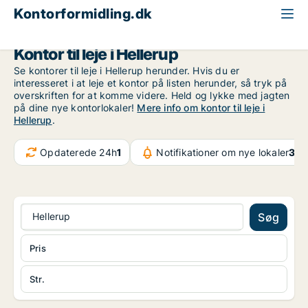
Kontorformidling.dk
Storkøbenhavn
Hellerup
Kontor til leje i Hellerup
Se kontorer til leje i Hellerup herunder. Hvis du er
interesseret i at leje et kontor på listen herunder, så tryk på
overskriften for at komme videre. Held og lykke med jagten
på dine nye kontorlokaler!
Mere info om kontor til leje i
Hellerup
.
Opdaterede 24h
1
Notifikationer om nye lokaler
32.
Hellerup
Søg
Pris
Str.