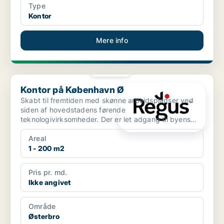
Type
Kontor
Mere info
PLATIN
Kontor på København Ø
Kontor på København Ø
Skabt til fremtiden med skønne arbejdspladser ved
siden af hovedstadens førende
teknologivirksomheder. Der er let adgang til byens
centrum fra Lyngbyvej 20 t...
Areal
1 - 200 m2
Pris pr. md.
Ikke angivet
Område
Østerbro