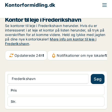
Kontorformidling.dk
Region Nordjylland
Frederikshavn
Kontor til leje i Frederikshavn
Se kontorer til leje i Frederikshavn herunder. Hvis du er
interesseret i at leje et kontor på listen herunder, så tryk på
overskriften for at komme videre. Held og lykke med jagten
på dine nye kontorlokaler!
Mere info om kontor til leje i
Frederikshavn
.
Opdaterede 24h
1
Notifikationer om nye lokaler
132
Frederikshavn
Søg
Pris
Str.