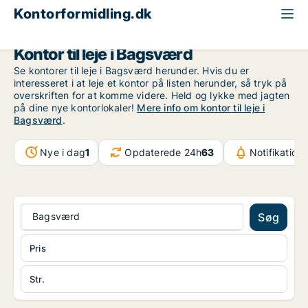
Kontorformidling.dk
Storkøbenhavn
Bagsværd
Kontor til leje i Bagsværd
Se kontorer til leje i Bagsværd herunder. Hvis du er
interesseret i at leje et kontor på listen herunder, så tryk på
overskriften for at komme videre. Held og lykke med jagten
på dine nye kontorlokaler!
Mere info om kontor til leje i
Bagsværd
.
Nye i dag
1
Opdaterede 24h
63
Notifikation
Bagsværd
Søg
Pris
Str.