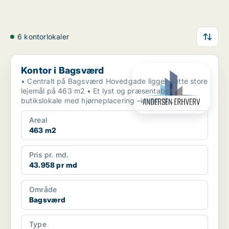
6 kontorlokaler
Kontor i Bagsværd
Kontor i Bagsværd
• Centralt på Bagsværd Hovedgade ligger dette store
lejemål på 463 m2 • Et lyst og præsentabelt
butikslokale med hjørneplacering –ideelt til
detailhandel ...
Areal
463 m2
Pris pr. md.
43.958 pr md
Område
Bagsværd
Type