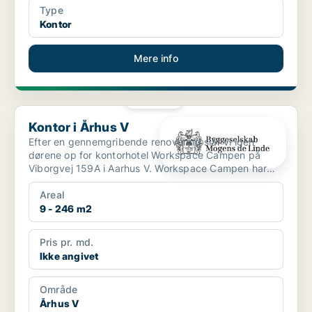
Type
Kontor
Mere info
PLATIN
Kontor i Århus V
Kontor i Århus V
Efter en gennemgribende renovering slår vi igen
dørene op for kontorhotel Workspace Campen på
Viborgvej 159A i Aarhus V. Workspace Campen har
undergået en...
Areal
9 - 246 m2
Pris pr. md.
Ikke angivet
Område
Århus V