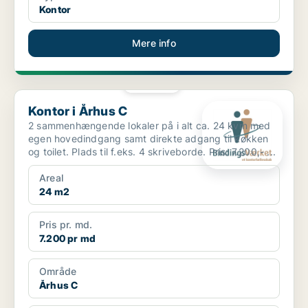
Kontor
Mere info
PLATIN
Kontor i Århus C
Kontor i Århus C
2 sammenhængende lokaler på i alt ca. 24 kvm med
egen hovedindgang samt direkte adgang til køkken
og toilet. Plads til f.eks. 4 skriveborde. Pris: 7.200,- ...
Areal
24 m2
Pris pr. md.
7.200 pr md
Område
Århus C