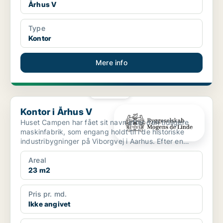
Århus V
Type
Kontor
Mere info
PLATIN
Kontor i Århus V
Kontor i Århus V
Huset Campen har fået sit navn efter den tidligere
maskinfabrik, som engang holdt til i de historiske
industribygninger på Viborgvej i Aarhus. Efter en
omfat...
Areal
23 m2
Pris pr. md.
Ikke angivet