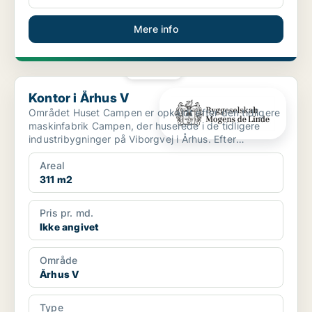
Mere info
PLATIN
Kontor i Århus V
Kontor i Århus V
Området Huset Campen er opkaldt efter den tidligere
maskinfabrik Campen, der huserede i de tidligere
industribygninger på Viborgvej i Århus. Efter
omfatte...
Areal
311 m2
Pris pr. md.
Ikke angivet
Område
Århus V
Type