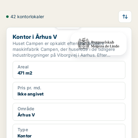
42 kontorlokaler
PLATIN
Kontor i Århus V
Kontor i Århus V
Huset Campen er opkaldt efter den tidligere
maskinfabrik Campen, der huserede i de tidligere
industribygninger på Viborgvej i Aarhus. Efter
omfattende istand...
Areal
471 m2
Pris pr. md.
Ikke angivet
Område
Århus V
Type
Kontor