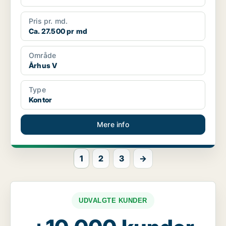
Pris pr. md.
Ca. 27.500 pr md
Område
Århus V
Type
Kontor
Mere info
1
2
3
→
UDVALGTE KUNDER