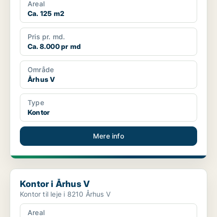
Areal
Ca. 125 m2
Pris pr. md.
Ca. 8.000 pr md
Område
Århus V
Type
Kontor
Mere info
Kontor i Århus V
Kontor i Århus V
Kontor til leje i 8210 Århus V
Areal