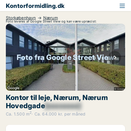
Kontorformidling.dk
Storkøbenhavn
Nærum
Foto leveres af Google Street View og kan være upræcist:
Foto fra Google Street View
Kontor til leje, Nærum, Nærum
Hovedgade
[xxxxxxxx]
2
Ca. 1.500 m
Ca. 64.000 kr. per måned