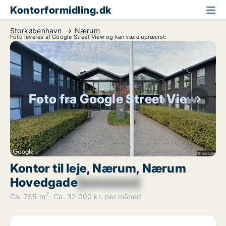
Kontorformidling.dk
Storkøbenhavn
Nærum
Foto leveres af Google Street View og kan være upræcist:
Foto fra Google Street View
Kontor til leje, Nærum, Nærum
Hovedgade
[xxxxxxxx]
2
Ca. 755 m
Ca. 32.000 kr. per måned