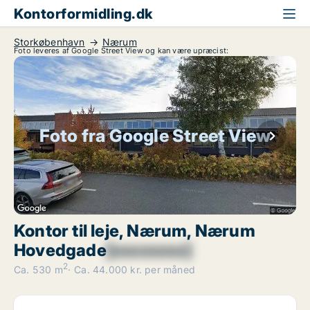
Kontorformidling.dk
Storkøbenhavn
Nærum
Foto leveres af Google Street View og kan være upræcist:
Foto fra Google Street View
Kontor til leje, Nærum, Nærum
Hovedgade
[xxxxxxxx]
2
Ca. 530 m
Ca. 44.000 kr. per måned