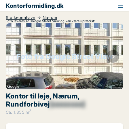
Kontorformidling.dk
Storkøbenhavn
Nærum
Foto leveres af Google Street View og kan være upræcist:
Foto fra Google Street View
Kontor til leje, Nærum,
Rundforbivej
[xxxxxxxx]
2
Ca. 1.355 m