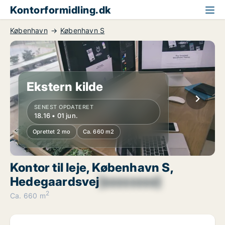
Kontorformidling.dk
København
København S
Ekstern kilde
SENEST OPDATERET
18.16 • 01 jun.
Oprettet 2 mo
Ca. 660 m2
Kontor til leje, København S,
Hedegaardsvej
[xxxxxxxx]
2
Ca. 660 m