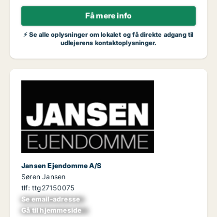
Få mere info
⚡ Se alle oplysninger om lokalet og få direkte adgang til
udlejerens kontaktoplysninger.
Jansen Ejendomme A/S
Søren Jansen
tlf: ttg27150075
Se email-adresse
xxxxxxxxxxxxxxxx
Gå til hjemmeside
xxxxxxxxxxxxxxxxx