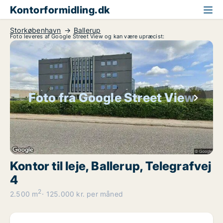
Kontorformidling.dk
Storkøbenhavn
Ballerup
Foto leveres af Google Street View og kan være upræcist:
Foto fra Google Street View
Kontor til leje, Ballerup, Telegrafvej
4
2
2.500 m
125.000 kr. per måned