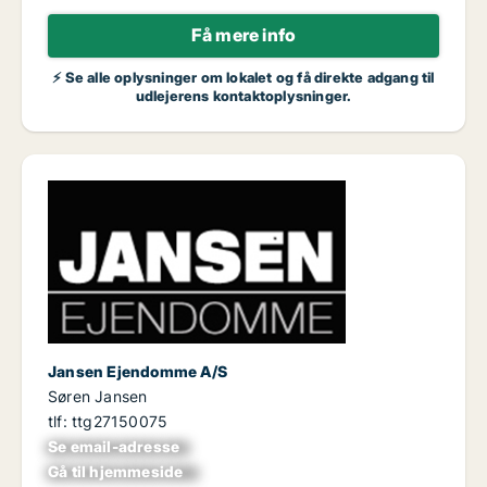
Få mere info
⚡ Se alle oplysninger om lokalet og få direkte adgang til
udlejerens kontaktoplysninger.
Jansen Ejendomme A/S
Søren Jansen
tlf: ttg27150075
Se email-adresse
xxxxxxxxxxxxxxxx
Gå til hjemmeside
xxxxxxxxxxxxxxxxx