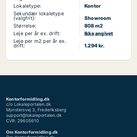
Lokaletype:
Kontor
Sekundær lokaletype
(valgfrit):
Showroom
Størrelse:
808 m2
Leje per år ex. drift:
Ikke angivet
Leje per m2 per år ex.
drift:
1.294 kr.
Kontorformidling.dk
c/o Lokaleportalen.dk
Mynstersvej 3, Frederiksberg
support@lokaleportalen.dk
CVR: 29605610
Om Kontorformidling.dk