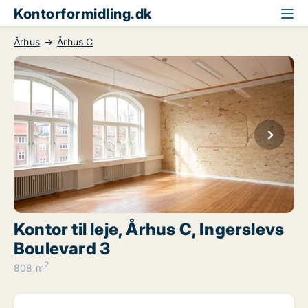
Kontorformidling.dk
Århus
Århus C
Kontor til leje, Århus C, Ingerslevs
Boulevard 3
2
808 m