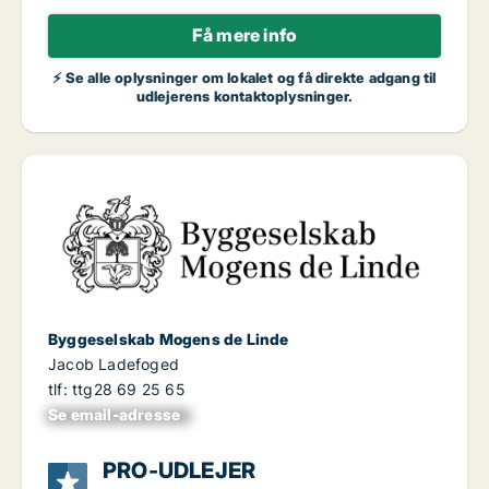
Få mere info
⚡ Se alle oplysninger om lokalet og få direkte adgang til
udlejerens kontaktoplysninger.
Byggeselskab Mogens de Linde
Jacob Ladefoged
tlf: ttg28 69 25 65
Se email-adresse
xxxxxxxxxxxxxxxx
PRO-UDLEJER