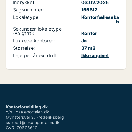
Indrykket:
03.02.2025
Sagsnummer:
155612
Lokaletype:
Kontorfællesska
b
Sekundær lokaletype
(valgfrit):
Kontor
Lukkede kontorer:
Ja
Størrelse:
37 m2
Leje per år ex. drift:
Ikke angivet
Kontorformidling.dk
c/o Lokaleportalen.dk
Mynstersvej 3, Frederiksberg
support@lokaleportalen.dk
CVR: 29605610