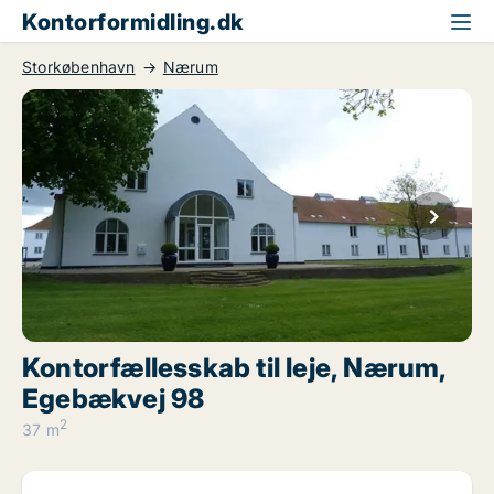
Kontorformidling.dk
Storkøbenhavn
Nærum
Kontorfællesskab til leje, Nærum,
Egebækvej 98
2
37 m