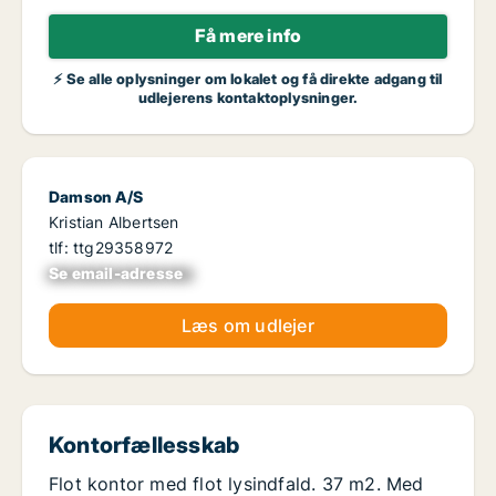
Få mere info
⚡ Se alle oplysninger om lokalet og få direkte adgang til
udlejerens kontaktoplysninger.
Damson A/S
Kristian Albertsen
tlf: ttg29358972
Se email-adresse
xxxxxxxxxxxxxxxx
Læs om udlejer
Kontorfællesskab
Flot kontor med flot lysindfald. 37 m2. Med